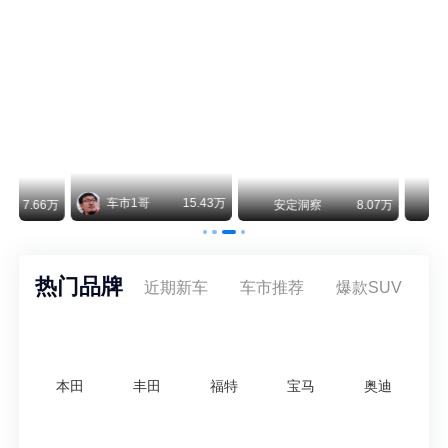
保时捷CEO证实：纯电718将复活！因为奥迪需要
保时捷新任CEO迈克尔·莱特斯最近接受德国《法兰克福汇报》采访，直接给纯电718项目吃了颗定心丸。之前外界传得沸沸扬扬，说这个项目可能推迟甚至取消，现在CEO亲自出面澄清：“关于电动718，我们已经得出结论，将会打造这款车型，因为这是经济上的最佳解决方案，也会是一款非常出色的汽车。”
阿维塔07L限时权益价21.99万起，张凌赫成首位车主
阿维塔07L今晚在杭州正式上市，全球品牌代言人张凌赫现场提车，成为这台车的第一位主人。三个版本：Elite纯电版22.99万，Max+后驱纯电版24.99万，Ultra三电机四驱版27.99万。
万
安定洞察
8.07万
智电出行
8.54万
智电出行
热门品牌
近期新车
车市推荐
爆款SUV
本田
丰田
福特
宝马
奥迪