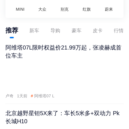
MINI
大众
别克
红旗
蔚来
推荐
新车
导购
豪车
皮卡
行情
阿维塔07L限时权益价21.99万起，张凌赫成首
位车主
卢奇
1天前
#
阿维塔07 L
北京越野星钽5X来了：车长5米多+双动力 Pk
长城H10