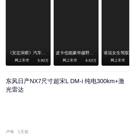
《安定洞察》汽车烧不烧油，和石油安全无关！
皮卡也能豪华越野！纵横F700上市，限时卖29.99万起
网上车市
网上车市
网上车市
5.90万
6.63万
东风日产NX7尺寸超宋L DM-i 纯电300km+激
光雷达
卢奇
1天前