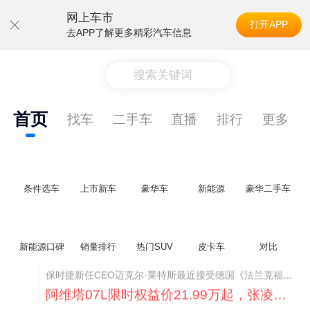
网上车市
打开APP
去APP了解更多精彩汽车信息
搜索关键词
首页
找车
二手车
直播
排行
更多
条件选车
上市新车
豪华车
新能源
豪华二手车
新能源口碑
销量排行
热门SUV
皮卡车
对比
阿维塔07L限时权益价21.99万起，张凌赫成首位车主
阿维塔07L今晚在杭州正式上市，全球品牌代言人张凌赫现场提车，成为这台车的第一位主人。三个版本：Elite纯电版22.99万，Max+后驱纯电版24.99万，Ultra三电机四驱版27.99万。