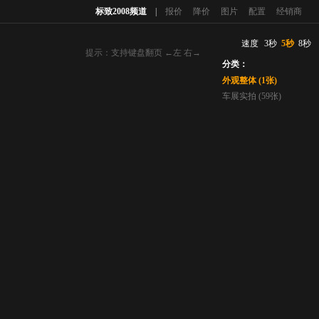
标致2008频道
|
报价
降价
图片
配置
经销商
速度
3秒
5秒
8秒
分类：
提示：支持键盘翻页 ←左 右→
外观整体 (1张)
车展实拍 (59张)