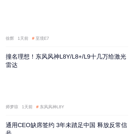
徐辉
1天前
#
至境E7
撞名理想！东风风神L8Y/L8+/L9十几万给激光
雷达
师梦琼
1天前
#
东风风神L8Y
通用CEO缺席签约 3年未踏足中国 释放反常信
号