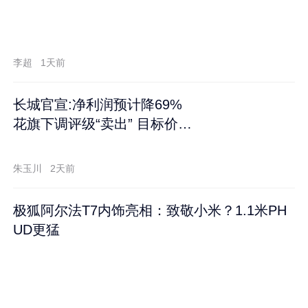
李超
1天前
长城官宣:净利润预计降69%
花旗下调评级“卖出” 目标价再
跌60%
朱玉川
2天前
极狐阿尔法T7内饰亮相：致敬小米？1.1米PH
UD更猛