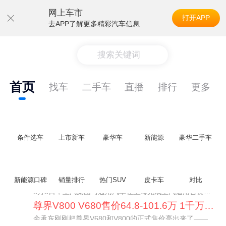
网上车市
打开APP
去APP了解更多精彩汽车信息
搜索关键词
首页
找车
二手车
直播
排行
更多
条件选车
上市新车
豪华车
新能源
豪华二手车
通用CEO缺席签约 3年未踏足中国 释放反常信号
新能源口碑
销量排行
热门SUV
皮卡车
对比
8月5日，上汽集团与通用汽车在上海完成上汽通用合资协议续约，合作周期一次性延长20年至2047年，这场关乎中美汽车标杆合资企业未来二十年走向的重磅签约仪式，备受全行业瞩目。
尊界V800 V680售价64.8-101.6万 1千万内最好的MPV
余承东刚刚把尊界V680和V800的正式售价亮出来了——64.8万起和76.6万起。对比预售时65-90万和80-120万的区间，起售价都往下调了一截，这个信号很明确：尊界想在百万级MPV市场尽快站稳脚跟。