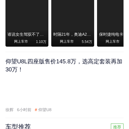
谁说女生驾驭不了大SUV？看我开问界M6驰骋坝上草原！
时隔21年，奥迪A2强势归来！
网上车市
网上车市
网上车市
1.10万
5.54万
1
仰望U8L四座版售价145.8万，选高定套装再加
30万！
徐辉
6小时前
#
仰望U8
车型推荐
推荐