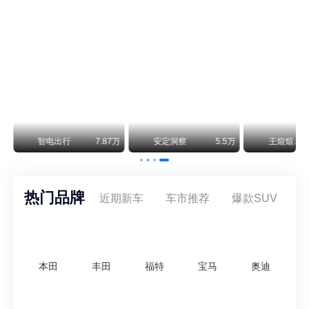
通用CEO缺席签约 3年未踏足中国 释放反常信号
8月5日，上汽集团与通用汽车在上海完成上汽通用合资协议续约，合作周期一次性延长20年至2047年，这场关乎中美汽车标杆合资企业未来二十年走向的重磅签约仪式，备受全行业瞩目。
万
智电出行
7.87万
安定洞察
5.5万
王煊煊的爱车日记
热门品牌
近期新车
车市推荐
爆款SUV
本田
丰田
福特
宝马
奥迪