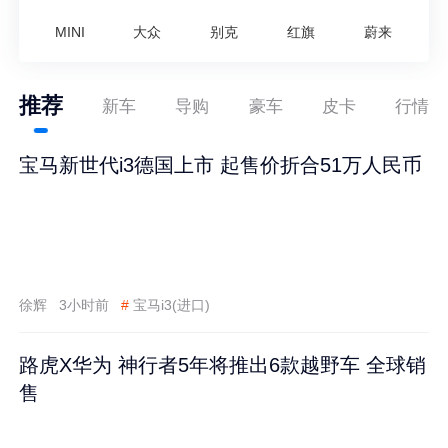
MINI
大众
别克
红旗
蔚来
推荐
新车
导购
豪车
皮卡
行情
宝马新世代i3德国上市 起售价折合51万人民币
徐辉
3小时前
#
宝马i3(进口)
路虎X华为 神行者5年将推出6款越野车 全球销
售