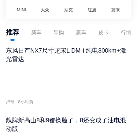
MINI
大众
别克
红旗
蔚来
推荐
新车
导购
豪车
皮卡
行情
东风日产NX7尺寸超宋L DM-i 纯电300km+激
光雷达
卢奇
8小时前
魏牌新高山8和9都换脸了，8还变成了油电混
动版