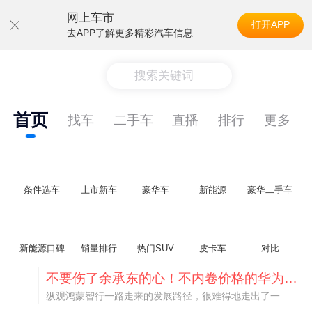
网上车市
打开APP
去APP了解更多精彩汽车信息
搜索关键词
首页
找车
二手车
直播
排行
更多
条件选车
上市新车
豪华车
新能源
豪华二手车
新能源口碑
销量排行
热门SUV
皮卡车
对比
不要伤了余承东的心！不内卷价格的华为，弥足珍贵！
纵观鸿蒙智行一路走来的发展路径，很难得地走出了一条和当下车市截然不同的道路：不靠降价走量、不参与低端价格厮杀，始终以技术迭代、架构创新、智能化体验升级、整车品质突破作为核心驱动力，稳步实现产品价值向上、品牌价格带稳步攀升。