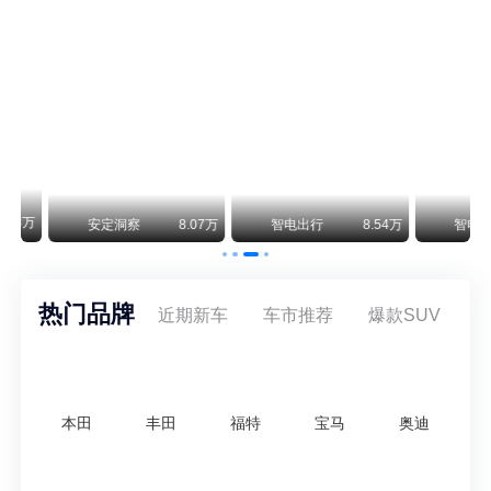
阿斯顿·马丁退出北京市场 三家门店全部关闭
曾在北京坐拥多家授权网点、稳居华北超豪华汽车市场重要一席的阿斯顿·马丁，如今彻底走完了在北京新车零售的全部征程。
不要伤了余承东的心！不内卷价格的华为，弥足珍贵！
纵观鸿蒙智行一路走来的发展路径，很难得地走出了一条和当下车市截然不同的道路：不靠降价走量、不参与低端价格厮杀，始终以技术迭代、架构创新、智能化体验升级、整车品质突破作为核心驱动力，稳步实现产品价值向上、品牌价格带稳步攀升。
万
安定洞察
8.07万
智电出行
8.54万
智电出行
热门品牌
近期新车
车市推荐
爆款SUV
本田
丰田
福特
宝马
奥迪