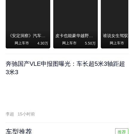
《安定洞察》汽车烧不烧油，和石油安全无关！
皮卡也能豪华越野！纵横F700上市，限时卖29.99万起
网上车市
网上车市
网上车市
4.30万
5.50万
奔驰国产VLE申报图曝光：车长超5米3轴距超
3米3
李超
15小时前
车型推荐
推荐