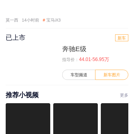
莫一西
14小时前
#
宝马iX3
已上市
新车
奔驰E级
44.01-56.95万
指导价：
车型频道
新车图片
推荐小视频
更多