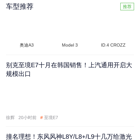
车型推荐
推荐
奥迪A3
Model 3
ID.4 CROZZ
别克至境E7十月在韩国销售！上汽通用开启大
规模出口
徐辉
20小时前
#
至境E7
撞名理想！东风风神L8Y/L8+/L9十几万给激光