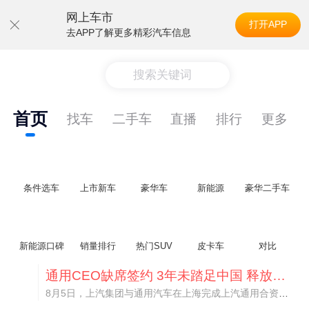
网上车市
打开APP
去APP了解更多精彩汽车信息
搜索关键词
首页
找车
二手车
直播
排行
更多
条件选车
上市新车
豪华车
新能源
豪华二手车
新能源口碑
销量排行
热门SUV
皮卡车
对比
通用CEO缺席签约 3年未踏足中国 释放反常信号
8月5日，上汽集团与通用汽车在上海完成上汽通用合资协议续约，合作周期一次性延长20年至2047年，这场关乎中美汽车标杆合资企业未来二十年走向的重磅签约仪式，备受全行业瞩目。