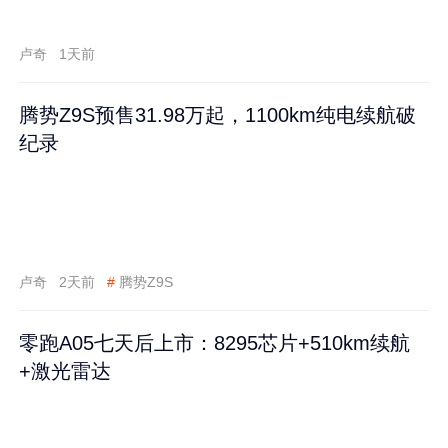
卢奇
1天前
腾势Z9S预售31.98万起，1100km纯电续航破
纪录
卢奇
2天前
#
腾势Z9S
零跑A05七天后上市：8295芯片+510km续航
+激光雷达