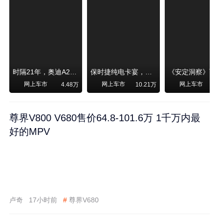
时隔21年，奥迪A2强势归来！
保时捷纯电卡宴，跑赛道！比超级跑车性能还强，动力、刹车竟然没有热衰减
网上车市
网上车市
网上车市
4.48万
10.21万
尊界V800 V680售价64.8-101.6万 1千万内最
好的MPV
卢奇
17小时前
#
尊界V680