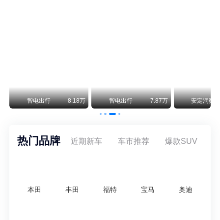
尊界V800 V680售价64.8-101.6万 1千万内最好的MPV
余承东刚刚把尊界V680和V800的正式售价亮出来了——64.8万起和76.6万起。对比预售时65-90万和80-120万的区间，起售价都往下调了一截，这个信号很明确：尊界想在百万级MPV市场尽快站稳脚跟。
通用CEO缺席签约 3年未踏足中国 释放反常信号
8月5日，上汽集团与通用汽车在上海完成上汽通用合资协议续约，合作周期一次性延长20年至2047年，这场关乎中美汽车标杆合资企业未来二十年走向的重磅签约仪式，备受全行业瞩目。
万
智电出行
8.18万
智电出行
7.87万
安定洞察
热门品牌
近期新车
车市推荐
爆款SUV
本田
丰田
福特
宝马
奥迪