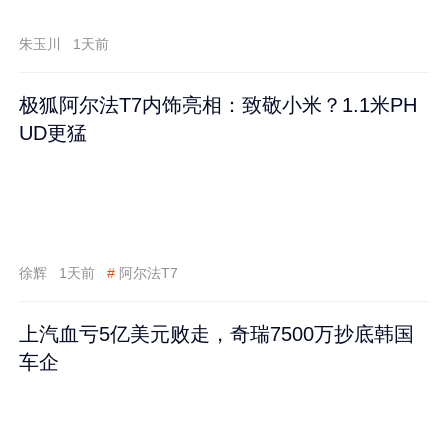
跌60%
朱玉川
1天前
极狐阿尔法T7内饰亮相：致敬小米？1.1米PH
UD更猛
徐辉
1天前
#
阿尔法T7
上汽血亏5亿美元败走，奇瑞7500万抄底韩国
车企