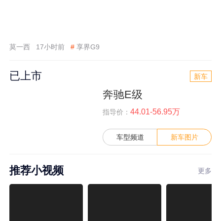
莫一西
17小时前
#
享界G9
已上市
新车
奔驰E级
44.01-56.95万
指导价：
车型频道
新车图片
推荐小视频
更多