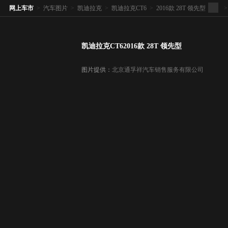
网上车市
>
汽车图片
>
凯迪拉克
>
凯迪拉克CT6
>
2016款 28T 领先型
>
凯迪拉克CT62016款 28T 领先型
图片提供：
北京通孚祥汽车销售服务有限公司