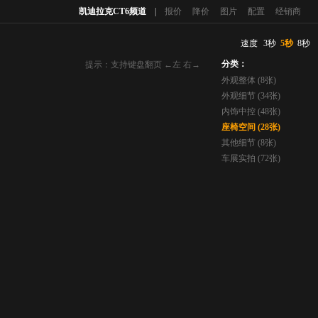
凯迪拉克CT6频道
|
报价
降价
图片
配置
经销商
速度
3秒
5秒
8秒
分类：
提示：支持键盘翻页 ←左 右→
外观整体 (8张)
外观细节 (34张)
内饰中控 (48张)
座椅空间 (28张)
其他细节 (8张)
车展实拍 (72张)