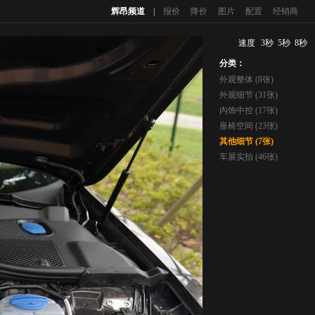
辉昂频道
|
报价
降价
图片
配置
经销商
速度
3秒
5秒
8秒
分类：
外观整体 (8张)
外观细节 (31张)
内饰中控 (17张)
座椅空间 (23张)
其他细节 (7张)
车展实拍 (46张)