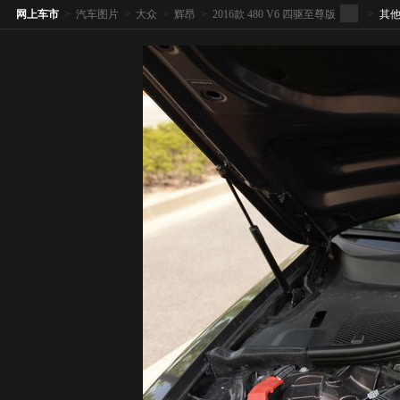
网上车市
>
汽车图片
>
大众
>
辉昂
>
2016款 480 V6 四驱至尊版
>
其