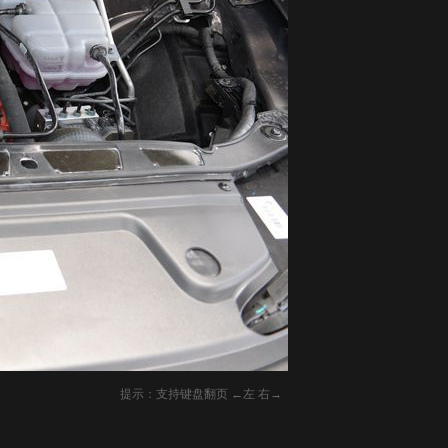
提示：支持键盘翻页 ←左 右→