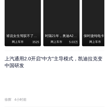
谁说女生驾驭不了大SUV？看我开问界M6驰骋坝上草原！
时隔21年，奥迪A2强势归来！
网上车市
网上车市
网上车市
3525
5.03万
1
上汽通用2.0开启“中方”主导模式，凯迪拉克变
中国研发
徐辉
4小时前