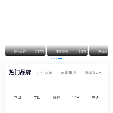
8月5日，上汽集团与通用汽车在上海完成上汽通用合资协议续约，合作周期一次性延长20年至2047年，这场关乎中美汽车标杆合资企业未来二十年走向的重磅签约仪式，备受全行业瞩目。
万
智电出行
7.87万
安定洞察
5.5万
王煊煊的爱车日记
热门品牌
近期新车
车市推荐
爆款SUV
本田
丰田
福特
宝马
奥迪