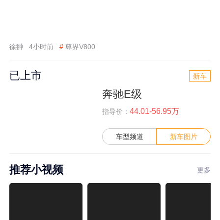
徐翀
4小时前
#
尊界V800
已上市
新车
奔驰E级
44.01-56.95万
指导价：
车型频道
新车图片
推荐小视频
更多