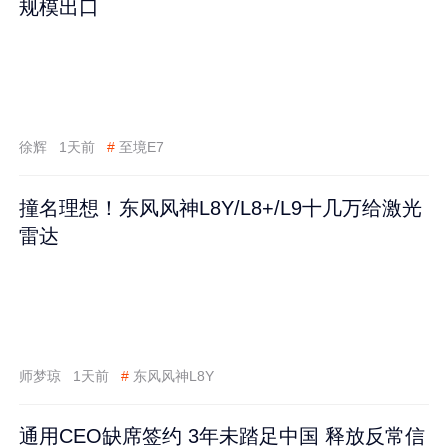
规模出口
徐辉
1天前
#
至境E7
撞名理想！东风风神L8Y/L8+/L9十几万给激光
雷达
师梦琼
1天前
#
东风风神L8Y
通用CEO缺席签约 3年未踏足中国 释放反常信