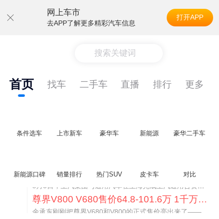
网上车市
打开APP
去APP了解更多精彩汽车信息
搜索关键词
首页
找车
二手车
直播
排行
更多
条件选车
上市新车
豪华车
新能源
豪华二手车
通用CEO缺席签约 3年未踏足中国 释放反常信号
新能源口碑
销量排行
热门SUV
皮卡车
对比
8月5日，上汽集团与通用汽车在上海完成上汽通用合资协议续约，合作周期一次性延长20年至2047年，这场关乎中美汽车标杆合资企业未来二十年走向的重磅签约仪式，备受全行业瞩目。
尊界V800 V680售价64.8-101.6万 1千万内最好的MPV
余承东刚刚把尊界V680和V800的正式售价亮出来了——64.8万起和76.6万起。对比预售时65-90万和80-120万的区间，起售价都往下调了一截，这个信号很明确：尊界想在百万级MPV市场尽快站稳脚跟。
通用CEO缺席签约 3年未踏足中国 释放反常信号