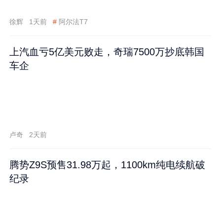
徐辉
1天前
#
阿尔法T7
上汽血亏5亿美元败走，奇瑞7500万抄底韩国
车企
卢奇
2天前
腾势Z9S预售31.98万起，1100km纯电续航破
纪录