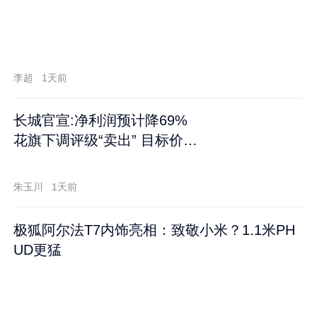
李超
1天前
长城官宣:净利润预计降69%
花旗下调评级“卖出” 目标价再
跌60%
朱玉川
1天前
极狐阿尔法T7内饰亮相：致敬小米？1.1米PH
UD更猛