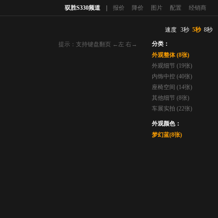
驭胜S330频道
|
报价
降价
图片
配置
经销商
速度
3秒
5秒
8秒
分类：
提示：支持键盘翻页 ←左 右→
外观整体 (8张)
外观细节 (19张)
内饰中控 (40张)
座椅空间 (14张)
其他细节 (8张)
车展实拍 (22张)
外观颜色：
梦幻蓝(8张)