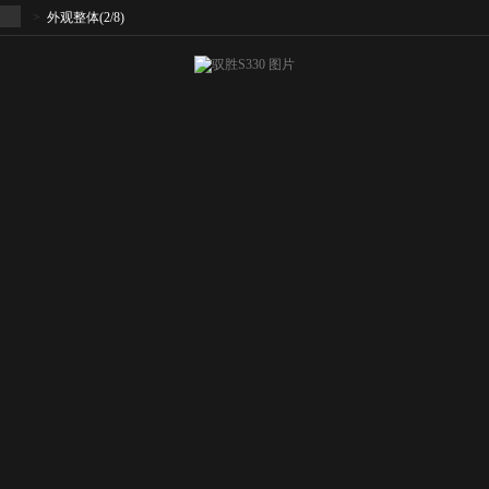
>
外观整体
(2/8)