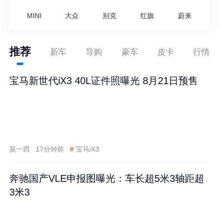
MINI
大众
别克
红旗
蔚来
推荐
新车
导购
豪车
皮卡
行情
宝马新世代iX3 40L证件照曝光 8月21日预售
莫一西
17分钟前
#
宝马iX3
奔驰国产VLE申报图曝光：车长超5米3轴距超
3米3