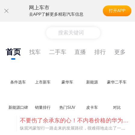
网上车市
打开APP
去APP了解更多精彩汽车信息
搜索关键词
首页
找车
二手车
直播
排行
更多
条件选车
上市新车
豪华车
新能源
豪华二手车
新能源口碑
销量排行
热门SUV
皮卡车
对比
不要伤了余承东的心！不内卷价格的华为，弥足珍贵！
纵观鸿蒙智行一路走来的发展路径，很难得地走出了一条和当下车市截然不同的道路：不靠降价走量、不参与低端价格厮杀，始终以技术迭代、架构创新、智能化体验升级、整车品质突破作为核心驱动力，稳步实现产品价值向上、品牌价格带稳步攀升。