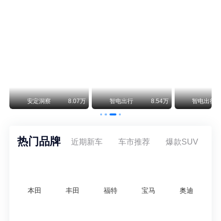
阿斯顿·马丁退出北京市场 三家门店全部关闭
曾在北京坐拥多家授权网点、稳居华北超豪华汽车市场重要一席的阿斯顿·马丁，如今彻底走完了在北京新车零售的全部征程。
不要伤了余承东的心！不内卷价格的华为，弥足珍贵！
纵观鸿蒙智行一路走来的发展路径，很难得地走出了一条和当下车市截然不同的道路：不靠降价走量、不参与低端价格厮杀，始终以技术迭代、架构创新、智能化体验升级、整车品质突破作为核心驱动力，稳步实现产品价值向上、品牌价格带稳步攀升。
万
安定洞察
8.07万
智电出行
8.54万
智电出行
热门品牌
近期新车
车市推荐
爆款SUV
本田
丰田
福特
宝马
奥迪