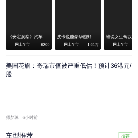
《安定洞察》汽车烧不烧油，和石油安全无关！
皮卡也能豪华越野！纵横F700上市，限时卖29.99万起
网上车市
网上车市
网上车市
6209
1.61万
美国花旗：奇瑞市值被严重低估！预计36港元/
股
师梦琼
6小时前
车型推荐
推荐