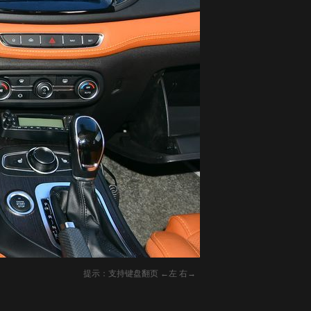
提示：支持键盘翻页 ←左 右→