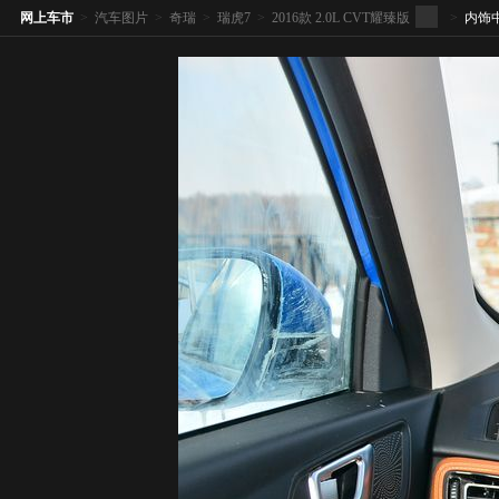
网上车市
>
汽车图片
>
奇瑞
>
瑞虎7
>
2016款 2.0L CVT耀臻版
>
内饰