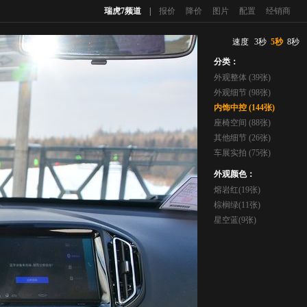
瑞虎7频道
|
报价
降价
图片
配置
经销商
速度
3秒
5秒
8秒
分类：
外观整体 (39张)
外观细节 (98张)
内饰中控 (144张)
座椅空间 (88张)
其他细节 (26张)
车展实拍 (75张)
外观颜色：
熔岩红(19张)
棕榈绿(11张)
星空蓝(9张)