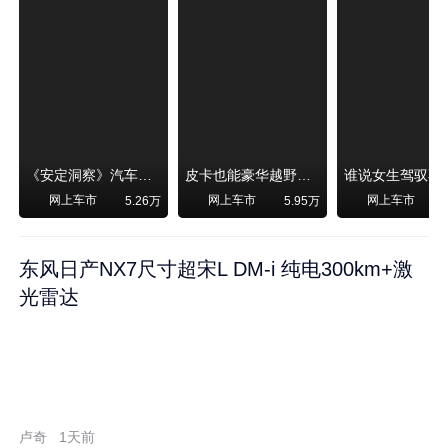
《安定洞察》汽车烧不烧油，和石油安全无关！
皮卡也能豪华越野！纵横F700上市，限时卖29.99万起
网上车市
网上车市
网上车市
5.26万
5.95万
东风日产NX7尺寸超宋L DM-i 纯电300km+激
光雷达
卢奇
1天前