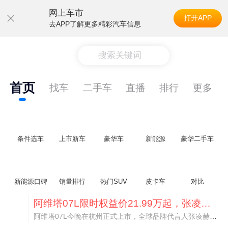
网上车市
打开APP
去APP了解更多精彩汽车信息
搜索关键词
首页
找车
二手车
直播
排行
更多
条件选车
上市新车
豪华车
新能源
豪华二手车
新能源口碑
销量排行
热门SUV
皮卡车
对比
阿维塔07L限时权益价21.99万起，张凌赫成首位车主
阿维塔07L今晚在杭州正式上市，全球品牌代言人张凌赫现场提车，成为这台车的第一位主人。三个版本：Elite纯电版22.99万，Max+后驱纯电版24.99万，Ultra三电机四驱版27.99万。