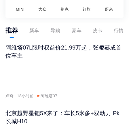
MINI
大众
别克
红旗
蔚来
推荐
新车
导购
豪车
皮卡
行情
阿维塔07L限时权益价21.99万起，张凌赫成首
位车主
卢奇
18小时前
#
阿维塔07 L
北京越野星钽5X来了：车长5米多+双动力 Pk
长城H10