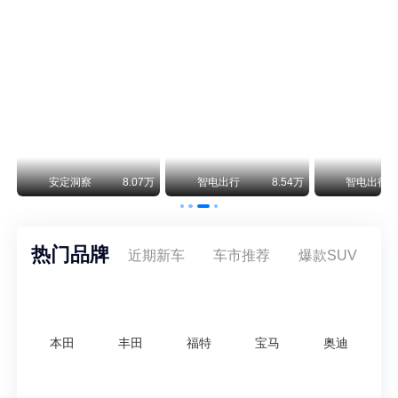
保时捷CEO证实：纯电718将复活！因为奥迪需要
保时捷新任CEO迈克尔·莱特斯最近接受德国《法兰克福汇报》采访，直接给纯电718项目吃了颗定心丸。之前外界传得沸沸扬扬，说这个项目可能推迟甚至取消，现在CEO亲自出面澄清：“关于电动718，我们已经得出结论，将会打造这款车型，因为这是经济上的最佳解决方案，也会是一款非常出色的汽车。”
阿维塔07L限时权益价21.99万起，张凌赫成首位车主
阿维塔07L今晚在杭州正式上市，全球品牌代言人张凌赫现场提车，成为这台车的第一位主人。三个版本：Elite纯电版22.99万，Max+后驱纯电版24.99万，Ultra三电机四驱版27.99万。
万
安定洞察
8.07万
智电出行
8.54万
智电出行
热门品牌
近期新车
车市推荐
爆款SUV
本田
丰田
福特
宝马
奥迪