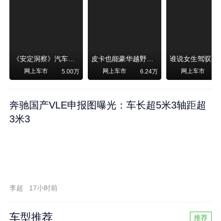
《安定洞察》汽车烧不烧油，和石油安全无关！
皮卡也能豪华越野！纵横F700上市，限时卖29.99万起
网上车市
网上车市
网上车市
5.00万
6.24万
奔驰国产VLE申报图曝光：车长超5米3轴距超
3米3
李超
17小时前
车型推荐
推荐