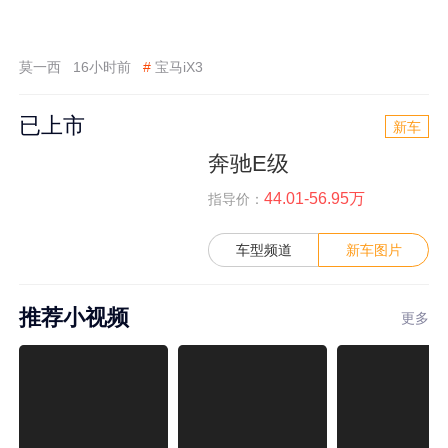
莫一西
16小时前
#
宝马iX3
已上市
新车
奔驰E级
44.01-56.95万
指导价：
车型频道
新车图片
推荐小视频
更多