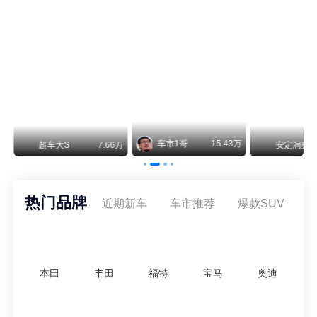
纵观鸿蒙智行一路走来的发展路径，很难得地走出了一条和当下车市截然不同的道路：不靠降价走量、不参与低端价格厮杀，始终以技术迭代、架构创新、智能化体验升级、整车品质突破作为核心驱动力，稳步实现产品价值向上、品牌价格带稳步攀升。
车市1哥
15.43万
安定洞察
8.07万
智电出行
热门品牌
近期新车
车市推荐
爆款SUV
本田
丰田
福特
宝马
奥迪