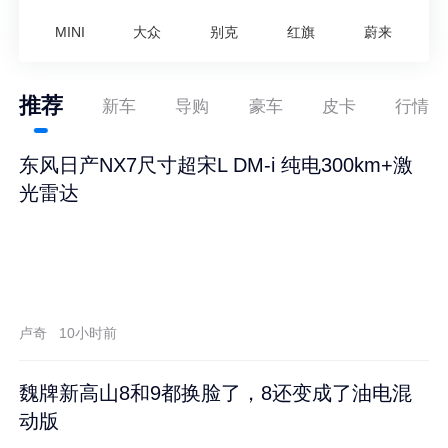
MINI
大众
别克
红旗
蔚来
推荐
新车
导购
豪车
皮卡
行情
东风日产NX7尺寸超宋L DM-i 纯电300km+激
光雷达
卢奇
10小时前
魏牌新高山8和9都换脸了，8还变成了油电混
动版