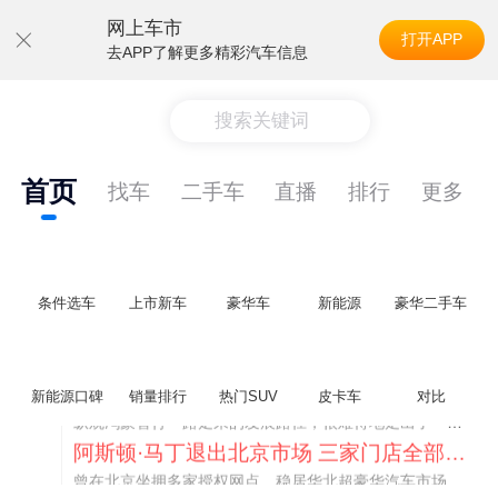
网上车市
打开APP
去APP了解更多精彩汽车信息
搜索关键词
首页
找车
二手车
直播
排行
更多
条件选车
上市新车
豪华车
新能源
豪华二手车
不要伤了余承东的心！不内卷价格的华为，弥足珍贵！
纵观鸿蒙智行一路走来的发展路径，很难得地走出了一条和当下车市截然不同的道路：不靠降价走量、不参与低端价格厮杀，始终以技术迭代、架构创新、智能化体验升级、整车品质突破作为核心驱动力，稳步实现产品价值向上、品牌价格带稳步攀升。
新能源口碑
销量排行
热门SUV
皮卡车
对比
阿斯顿·马丁退出北京市场 三家门店全部关闭
曾在北京坐拥多家授权网点、稳居华北超豪华汽车市场重要一席的阿斯顿·马丁，如今彻底走完了在北京新车零售的全部征程。
不要伤了余承东的心！不内卷价格的华为，弥足珍贵！