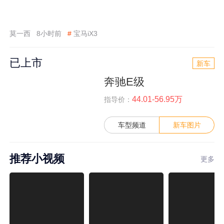
莫一西
8小时前
#
宝马iX3
已上市
新车
奔驰E级
44.01-56.95万
指导价：
车型频道
新车图片
推荐小视频
更多