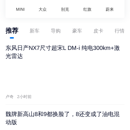
MINI
大众
别克
红旗
蔚来
推荐
新车
导购
豪车
皮卡
行情
东风日产NX7尺寸超宋L DM-i 纯电300km+激
光雷达
卢奇
2小时前
魏牌新高山8和9都换脸了，8还变成了油电混
动版