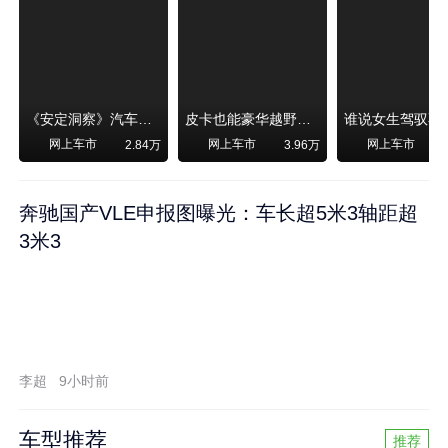
《安定洞察》汽车烧不烧油，和石油安全无关！
皮卡也能豪华越野！纵横F700上市，限时卖29.99万起
网上车市
网上车市
网上车市
2.84万
3.96万
奔驰国产VLE申报图曝光：车长超5米3轴距超
3米3
李超
9小时前
车型推荐
推荐