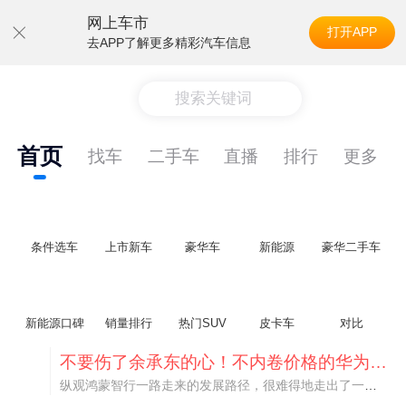
网上车市
打开APP
去APP了解更多精彩汽车信息
搜索关键词
首页
找车
二手车
直播
排行
更多
条件选车
上市新车
豪华车
新能源
豪华二手车
新能源口碑
销量排行
热门SUV
皮卡车
对比
不要伤了余承东的心！不内卷价格的华为，弥足珍贵！
纵观鸿蒙智行一路走来的发展路径，很难得地走出了一条和当下车市截然不同的道路：不靠降价走量、不参与低端价格厮杀，始终以技术迭代、架构创新、智能化体验升级、整车品质突破作为核心驱动力，稳步实现产品价值向上、品牌价格带稳步攀升。