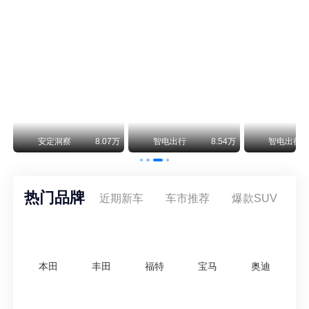
阿斯顿·马丁退出北京市场 三家门店全部关闭
曾在北京坐拥多家授权网点、稳居华北超豪华汽车市场重要一席的阿斯顿·马丁，如今彻底走完了在北京新车零售的全部征程。
不要伤了余承东的心！不内卷价格的华为，弥足珍贵！
纵观鸿蒙智行一路走来的发展路径，很难得地走出了一条和当下车市截然不同的道路：不靠降价走量、不参与低端价格厮杀，始终以技术迭代、架构创新、智能化体验升级、整车品质突破作为核心驱动力，稳步实现产品价值向上、品牌价格带稳步攀升。
万
安定洞察
8.07万
智电出行
8.54万
智电出行
热门品牌
近期新车
车市推荐
爆款SUV
本田
丰田
福特
宝马
奥迪