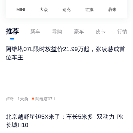
MINI
大众
别克
红旗
蔚来
推荐
新车
导购
豪车
皮卡
行情
阿维塔07L限时权益价21.99万起，张凌赫成首
位车主
卢奇
1天前
#
阿维塔07 L
北京越野星钽5X来了：车长5米多+双动力 Pk
长城H10