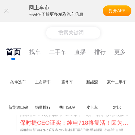
网上车市
打开APP
去APP了解更多精彩汽车信息
搜索关键词
首页
找车
二手车
直播
排行
更多
条件选车
上市新车
豪华车
新能源
豪华二手车
阿维塔07L限时权益价21.99万起，张凌赫成首位车主
阿维塔07L今晚在杭州正式上市，全球品牌代言人张凌赫现场提车，成为这台车的第一位主人。三个版本：Elite纯电版22.99万，Max+后驱纯电版24.99万，Ultra三电机四驱版27.99万。
新能源口碑
销量排行
热门SUV
皮卡车
对比
保时捷CEO证实：纯电718将复活！因为奥迪需要
保时捷新任CEO迈克尔·莱特斯最近接受德国《法兰克福汇报》采访，直接给纯电718项目吃了颗定心丸。之前外界传得沸沸扬扬，说这个项目可能推迟甚至取消，现在CEO亲自出面澄清：“关于电动718，我们已经得出结论，将会打造这款车型，因为这是经济上的最佳解决方案，也会是一款非常出色的汽车。”
阿维塔07L限时权益价21.99万起，张凌赫成首位车主