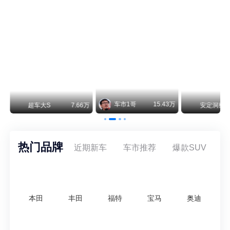
阿维塔07L今晚在杭州正式上市，全球品牌代言人张凌赫现场提车，成为这台车的第一位主人。三个版本：Elite纯电版22.99万，Max+后驱纯电版24.99万，Ultra三电机四驱版27.99万。
车市1哥
15.43万
66万
安定洞察
8.07万
智电出
热门品牌
近期新车
车市推荐
爆款SUV
本田
丰田
福特
宝马
奥迪