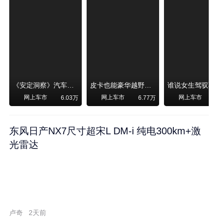
《安定洞察》汽车烧不烧油，和石油安全无关！
皮卡也能豪华越野！纵横F700上市，限时卖29.99万起
网上车市
网上车市
网上车市
6.03万
6.77万
东风日产NX7尺寸超宋L DM-i 纯电300km+激
光雷达
卢奇
2天前