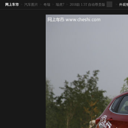
网上车市
>
汽车图片
>
奇瑞
>
瑞虎7
>
2018款 1.5T 自动尊贵版
>
外观