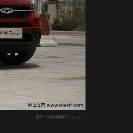
提示：支持键盘翻页 ←左 右→