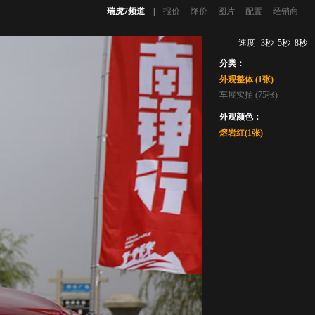
瑞虎7频道
|
报价
降价
图片
配置
经销商
速度
3秒
5秒
8秒
分类：
外观整体 (1张)
车展实拍 (75张)
外观颜色：
熔岩红(1张)