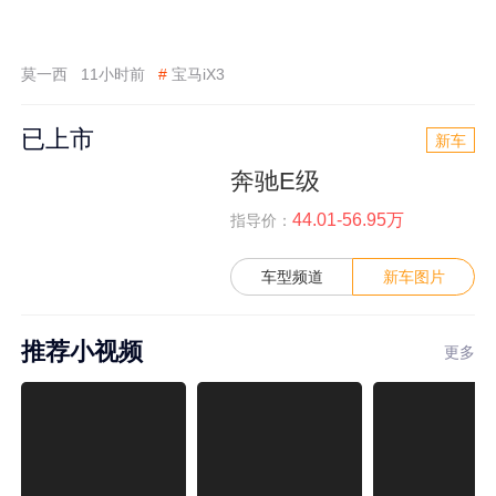
莫一西
11小时前
#
宝马iX3
已上市
新车
奔驰E级
44.01-56.95万
指导价：
车型频道
新车图片
推荐小视频
更多