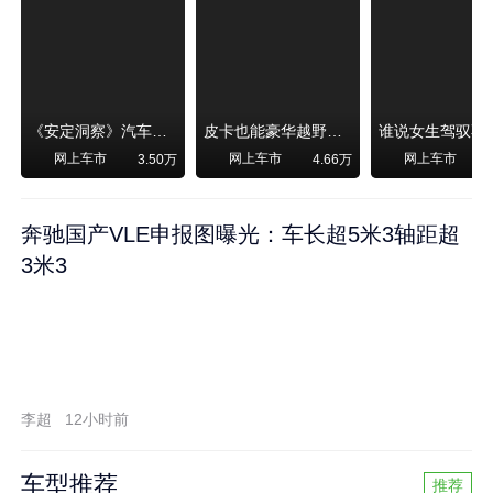
《安定洞察》汽车烧不烧油，和石油安全无关！
皮卡也能豪华越野！纵横F700上市，限时卖29.99万起
网上车市
网上车市
网上车市
3.50万
4.66万
奔驰国产VLE申报图曝光：车长超5米3轴距超
3米3
李超
12小时前
车型推荐
推荐