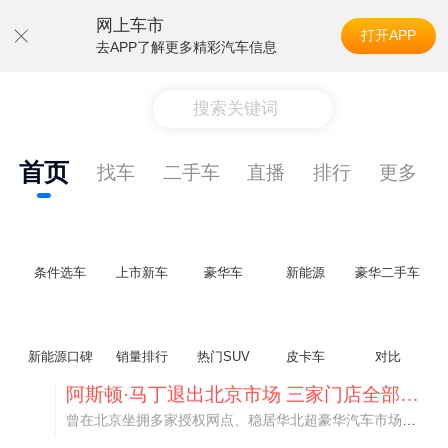
网上车市
打开APP
去APP了解更多精彩汽车信息
搜索关键词
首页
找车
二手车
直播
排行
更多
条件选车
上市新车
豪华车
新能源
豪华二手车
新能源口碑
销量排行
热门SUV
皮卡车
对比
不要伤了余承东的心！不内卷价格的华为，弥足珍贵！
纵观鸿蒙智行一路走来的发展路径，很难得地走出了一条和当下车市截然不同的道路：不靠降价走量、不参与低端价格厮杀，始终以技术迭代、架构创新、智能化体验升级、整车品质突破作为核心驱动力，稳步实现产品价值向上、品牌价格带稳步攀升。