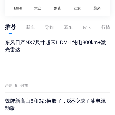
MINI
大众
别克
红旗
蔚来
推荐
新车
导购
豪车
皮卡
行情
东风日产NX7尺寸超宋L DM-i 纯电300km+激
光雷达
卢奇
5小时前
魏牌新高山8和9都换脸了，8还变成了油电混
动版