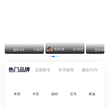
阿斯顿·马丁退出北京市场 三家门店全部关闭
曾在北京坐拥多家授权网点、稳居华北超豪华汽车市场重要一席的阿斯顿·马丁，如今彻底走完了在北京新车零售的全部征程。
不要伤了余承东的心！不内卷价格的华为，弥足珍贵！
纵观鸿蒙智行一路走来的发展路径，很难得地走出了一条和当下车市截然不同的道路：不靠降价走量、不参与低端价格厮杀，始终以技术迭代、架构创新、智能化体验升级、整车品质突破作为核心驱动力，稳步实现产品价值向上、品牌价格带稳步攀升。
万
安定洞察
8.07万
智电出行
8.54万
智电出行
热门品牌
近期新车
车市推荐
爆款SUV
本田
丰田
福特
宝马
奥迪