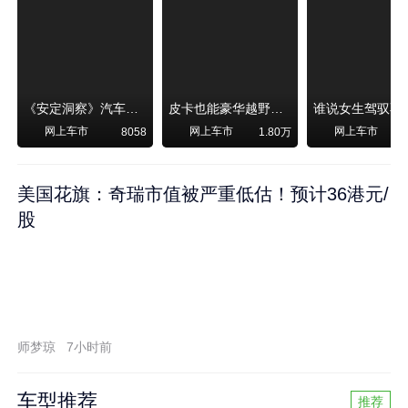
《安定洞察》汽车烧不烧油，和石油安全无关！
皮卡也能豪华越野！纵横F700上市，限时卖29.99万起
网上车市
网上车市
网上车市
8058
1.80万
美国花旗：奇瑞市值被严重低估！预计36港元/
股
师梦琼
7小时前
车型推荐
推荐