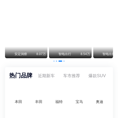
曾在北京坐拥多家授权网点、稳居华北超豪华汽车市场重要一席的阿斯顿·马丁，如今彻底走完了在北京新车零售的全部征程。
不要伤了余承东的心！不内卷价格的华为，弥足珍贵！
纵观鸿蒙智行一路走来的发展路径，很难得地走出了一条和当下车市截然不同的道路：不靠降价走量、不参与低端价格厮杀，始终以技术迭代、架构创新、智能化体验升级、整车品质突破作为核心驱动力，稳步实现产品价值向上、品牌价格带稳步攀升。
万
安定洞察
8.07万
智电出行
8.54万
智电出行
热门品牌
近期新车
车市推荐
爆款SUV
本田
丰田
福特
宝马
奥迪