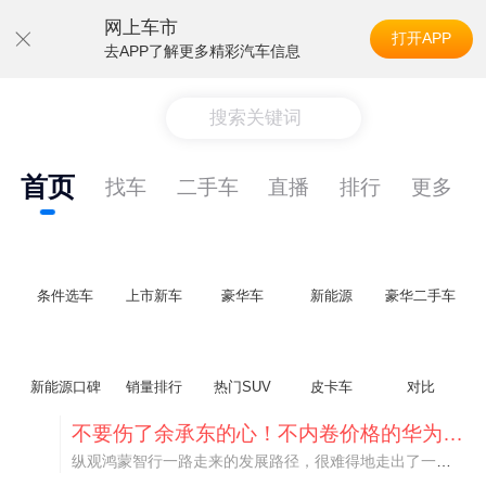
网上车市
打开APP
去APP了解更多精彩汽车信息
搜索关键词
首页
找车
二手车
直播
排行
更多
条件选车
上市新车
豪华车
新能源
豪华二手车
新能源口碑
销量排行
热门SUV
皮卡车
对比
不要伤了余承东的心！不内卷价格的华为，弥足珍贵！
纵观鸿蒙智行一路走来的发展路径，很难得地走出了一条和当下车市截然不同的道路：不靠降价走量、不参与低端价格厮杀，始终以技术迭代、架构创新、智能化体验升级、整车品质突破作为核心驱动力，稳步实现产品价值向上、品牌价格带稳步攀升。
阿斯顿·马丁退出北京市场 三家门店全部关闭