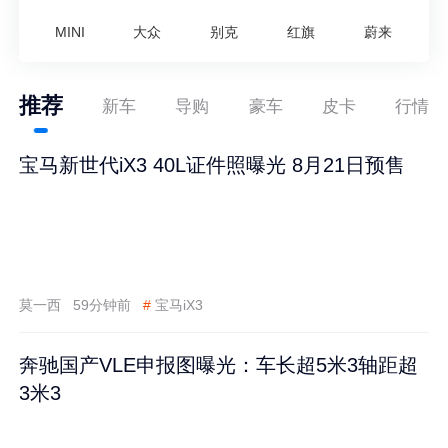
MINI
大众
别克
红旗
蔚来
推荐
新车
导购
豪车
皮卡
行情
宝马新世代iX3 40L证件照曝光 8月21日预售
莫一西
59分钟前
#
宝马iX3
奔驰国产VLE申报图曝光：车长超5米3轴距超
3米3