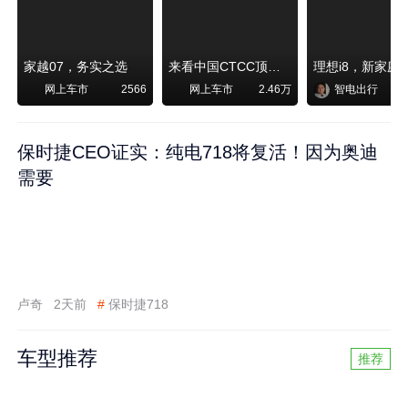
家越07，务实之选
来看中国CTCC顶级赛事艾瑞泽8 pro赛车如何脱颖而出
网上车市
网上车市
智电出行
2566
2.46万
保时捷CEO证实：纯电718将复活！因为奥迪
需要
卢奇
2天前
#
保时捷718
车型推荐
推荐