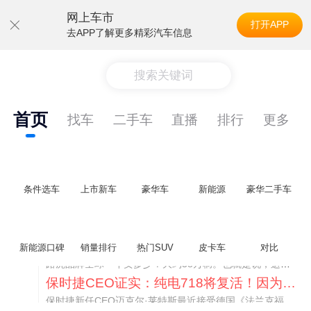
网上车市
打开APP
去APP了解更多精彩汽车信息
搜索关键词
首页
找车
二手车
直播
排行
更多
条件选车
上市新车
豪华车
新能源
豪华二手车
神行者目标年销30万辆，要把路虎销量翻倍
新能源口碑
销量排行
热门SUV
皮卡车
对比
路虎品牌全球一年卖多少？大约38万辆。也就是说，这个刚复活的新能源品牌，目标是干到路虎全球销量的八成。如果真能跑到30万辆，两者加起来就是68万辆——比现在路虎单独的数字，翻了接近一倍！说“再造一个路虎”，真不夸张。
保时捷CEO证实：纯电718将复活！因为奥迪需要
保时捷新任CEO迈克尔·莱特斯最近接受德国《法兰克福汇报》采访，直接给纯电718项目吃了颗定心丸。之前外界传得沸沸扬扬，说这个项目可能推迟甚至取消，现在CEO亲自出面澄清：“关于电动718，我们已经得出结论，将会打造这款车型，因为这是经济上的最佳解决方案，也会是一款非常出色的汽车。”