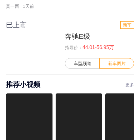
莫一西
1天前
已上市
新车
奔驰E级
44.01-56.95万
指导价：
车型频道
新车图片
推荐小视频
更多