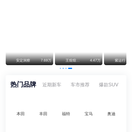
神行者目标年销30万辆，要把路虎销量翻倍
路虎品牌全球一年卖多少？大约38万辆。也就是说，这个刚复活的新能源品牌，目标是干到路虎全球销量的八成。如果真能跑到30万辆，两者加起来就是68万辆——比现在路虎单独的数字，翻了接近一倍！说“再造一个路虎”，真不夸张。
万
安定洞察
7.69万
王煊煊的爱车日记
4.47万
紫运行
热门品牌
近期新车
车市推荐
爆款SUV
本田
丰田
福特
宝马
奥迪