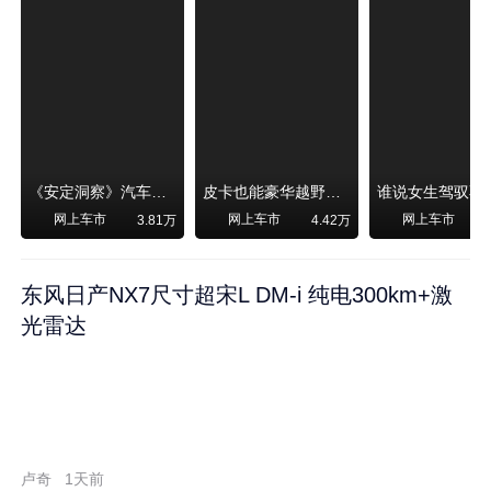
《安定洞察》汽车烧不烧油，和石油安全无关！
皮卡也能豪华越野！纵横F700上市，限时卖29.99万起
网上车市
网上车市
网上车市
3.81万
4.42万
东风日产NX7尺寸超宋L DM-i 纯电300km+激
光雷达
卢奇
1天前