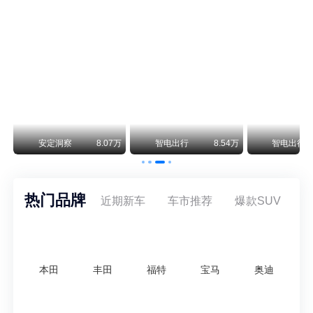
保时捷CEO证实：纯电718将复活！因为奥迪需要
保时捷新任CEO迈克尔·莱特斯最近接受德国《法兰克福汇报》采访，直接给纯电718项目吃了颗定心丸。之前外界传得沸沸扬扬，说这个项目可能推迟甚至取消，现在CEO亲自出面澄清：“关于电动718，我们已经得出结论，将会打造这款车型，因为这是经济上的最佳解决方案，也会是一款非常出色的汽车。”
阿维塔07L限时权益价21.99万起，张凌赫成首位车主
阿维塔07L今晚在杭州正式上市，全球品牌代言人张凌赫现场提车，成为这台车的第一位主人。三个版本：Elite纯电版22.99万，Max+后驱纯电版24.99万，Ultra三电机四驱版27.99万。
万
安定洞察
8.07万
智电出行
8.54万
智电出行
热门品牌
近期新车
车市推荐
爆款SUV
本田
丰田
福特
宝马
奥迪