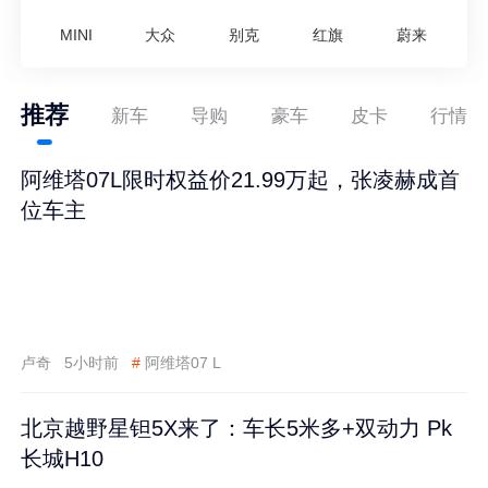
MINI
大众
别克
红旗
蔚来
推荐
新车
导购
豪车
皮卡
行情
阿维塔07L限时权益价21.99万起，张凌赫成首
位车主
卢奇
5小时前
#
阿维塔07 L
北京越野星钽5X来了：车长5米多+双动力 Pk
长城H10