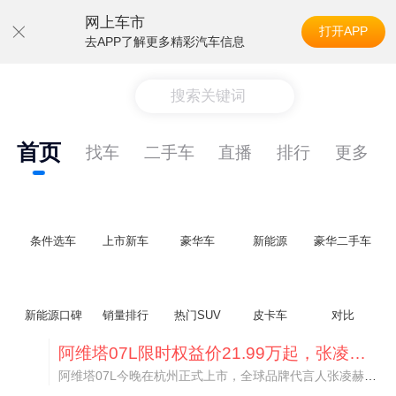
网上车市
打开APP
去APP了解更多精彩汽车信息
搜索关键词
首页
找车
二手车
直播
排行
更多
条件选车
上市新车
豪华车
新能源
豪华二手车
新能源口碑
销量排行
热门SUV
皮卡车
对比
阿维塔07L限时权益价21.99万起，张凌赫成首位车主
阿维塔07L今晚在杭州正式上市，全球品牌代言人张凌赫现场提车，成为这台车的第一位主人。三个版本：Elite纯电版22.99万，Max+后驱纯电版24.99万，Ultra三电机四驱版27.99万。