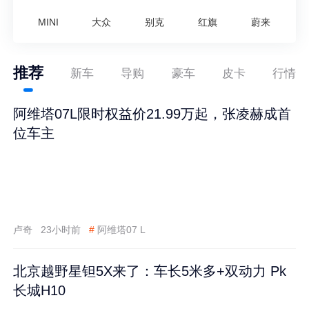
MINI
大众
别克
红旗
蔚来
推荐
新车
导购
豪车
皮卡
行情
阿维塔07L限时权益价21.99万起，张凌赫成首
位车主
卢奇
23小时前
#
阿维塔07 L
北京越野星钽5X来了：车长5米多+双动力 Pk
长城H10