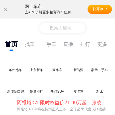
网上车市
打开APP
去APP了解更多精彩汽车信息
搜索关键词
首页
找车
二手车
直播
排行
更多
条件选车
上市新车
豪华车
新能源
豪华二手车
新能源口碑
销量排行
热门SUV
皮卡车
对比
阿维塔07L限时权益价21.99万起，张凌赫成首位车主
阿维塔07L今晚在杭州正式上市，全球品牌代言人张凌赫现场提车，成为这台车的第一位主人。三个版本：Elite纯电版22.99万，Max+后驱纯电版24.99万，Ultra三电机四驱版27.99万。