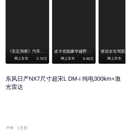
《安定洞察》汽车烧不烧油，和石油安全无关！
皮卡也能豪华越野！纵横F700上市，限时卖29.99万起
网上车市
网上车市
网上车市
5.76万
6.48万
东风日产NX7尺寸超宋L DM-i 纯电300km+激
光雷达
卢奇
1天前