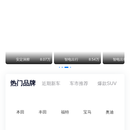
保时捷CEO证实：纯电718将复活！因为奥迪需要
保时捷新任CEO迈克尔·莱特斯最近接受德国《法兰克福汇报》采访，直接给纯电718项目吃了颗定心丸。之前外界传得沸沸扬扬，说这个项目可能推迟甚至取消，现在CEO亲自出面澄清：“关于电动718，我们已经得出结论，将会打造这款车型，因为这是经济上的最佳解决方案，也会是一款非常出色的汽车。”
阿维塔07L限时权益价21.99万起，张凌赫成首位车主
阿维塔07L今晚在杭州正式上市，全球品牌代言人张凌赫现场提车，成为这台车的第一位主人。三个版本：Elite纯电版22.99万，Max+后驱纯电版24.99万，Ultra三电机四驱版27.99万。
万
安定洞察
8.07万
智电出行
8.54万
智电出行
热门品牌
近期新车
车市推荐
爆款SUV
本田
丰田
福特
宝马
奥迪