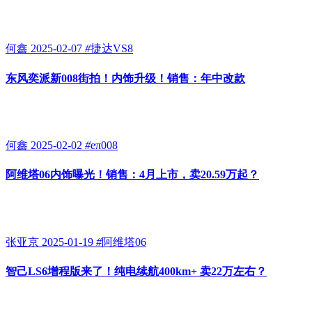
何鑫
2025-02-07
#
捷达VS8
东风奕派新008街拍！内饰升级！销售：年中改款
何鑫
2025-02-02
#
eπ008
阿维塔06内饰曝光！销售：4月上市，卖20.59万起？
张亚京
2025-01-19
#
阿维塔06
智己LS6增程版来了！纯电续航400km+ 卖22万左右？