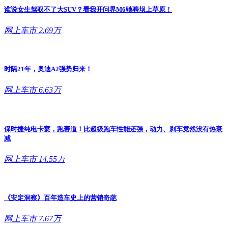
谁说女生驾驭不了大SUV？看我开问界M6驰骋坝上草原！
网上车市
2.69万
时隔21年，奥迪A2强势归来！
网上车市
6.63万
保时捷纯电卡宴，跑赛道！比超级跑车性能还强，动力、刹车竟然没有热衰
减
网上车市
14.55万
《安定洞察》百年造车史上的营销奇葩
网上车市
7.67万