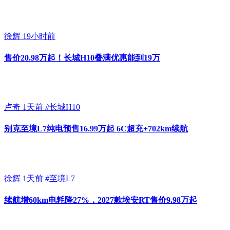
徐辉
19小时前
售价20.98万起！长城H10叠满优惠能到19万
卢奇
1天前
#
长城H10
别克至境L7纯电预售16.99万起 6C超充+702km续航
徐辉
1天前
#
至境L7
续航增60km电耗降27%，2027款埃安RT售价9.98万起