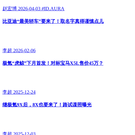
赵宏博
2026-04-03
#
ID.AURA
比亚迪“最美轿车”要来了！取名字真得谨慎点儿
李超
2026-02-06
极氪“虎鲸”下月首发！对标宝马X5L售价45万？
李超
2025-12-24
继极氪9X后，8X也要来了！路试谍照曝光
李超
2025-12-03