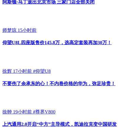
阿斯顿·马丁退出北京市场 三家门店全部关闭
师梦琼
15小时前
仰望U8L四座版售价145.8万，选高定套装再加30万！
徐辉
17小时前
#
仰望U8
不要伤了余承东的心！不内卷价格的华为，弥足珍贵！
徐翀
19小时前
#
尊界V800
上汽通用2.0开启“中方”主导模式，凯迪拉克变中国研发