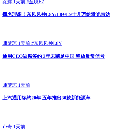
徐辉
1天前
#
至境E7
撞名理想！东风风神L8Y/L8+/L9十几万给激光雷达
师梦琼
1天前
#
东风风神L8Y
通用CEO缺席签约 3年未踏足中国 释放反常信号
师梦琼
1天前
上汽通用续约20年 五年推出30款新能源车
卢奇
1天前