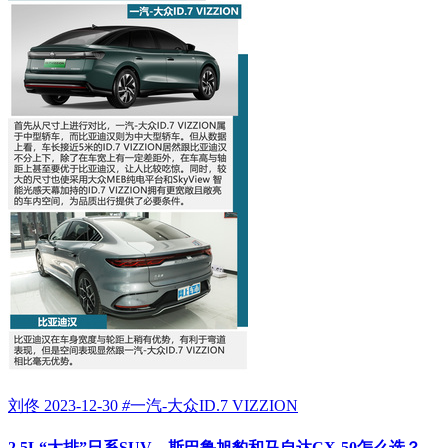
刘佟
2023-12-30
#
一汽-大众ID.7 VIZZION
2.5L“大排”日系SUV，斯巴鲁旭豹和马自达CX-50怎么选？