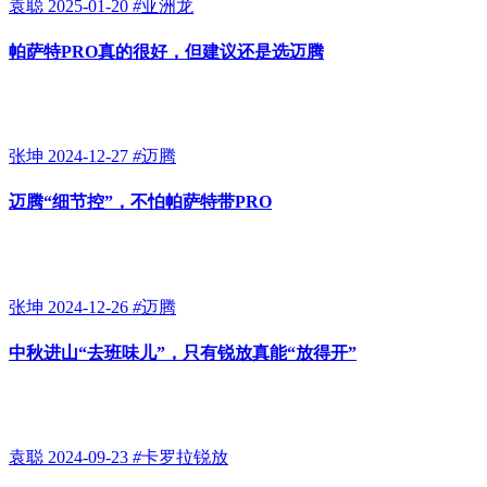
袁聪
2025-01-20
#
亚洲龙
帕萨特PRO真的很好，但建议还是选迈腾
张坤
2024-12-27
#
迈腾
迈腾“细节控”，不怕帕萨特带PRO
张坤
2024-12-26
#
迈腾
中秋进山“去班味儿”，只有锐放真能“放得开”
袁聪
2024-09-23
#
卡罗拉锐放