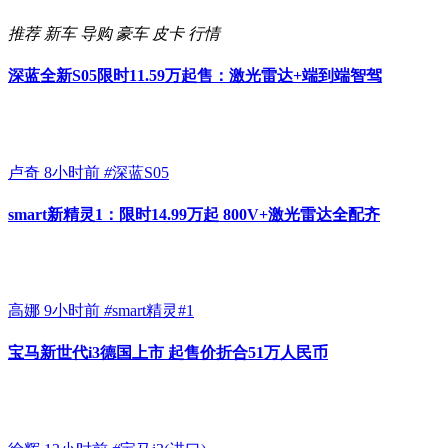
推荐
新车
导购
豪车
皮卡
行情
深蓝全新S05限时11.59万起售：激光雷达+端到端智驾
卢奇
8小时前
#
深蓝S05
smart新精灵1：限时14.99万起 800V+激光雷达全配齐
高娜
9小时前
#
smart精灵#1
宝马新世代i3德国上市 起售价折合51万人民币