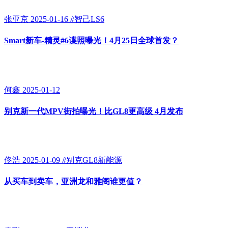
张亚京
2025-01-16
#
智己LS6
Smart新车-精灵#6谍照曝光！4月25日全球首发？
何鑫
2025-01-12
别克新一代MPV街拍曝光！比GL8更高级 4月发布
佟浩
2025-01-09
#
别克GL8新能源
从买车到卖车，亚洲龙和雅阁谁更值？