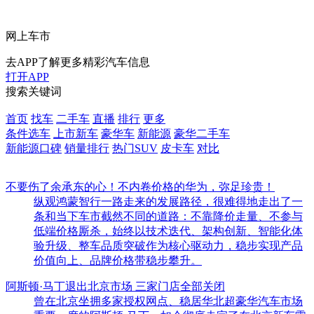
网上车市
去APP了解更多精彩汽车信息
打开APP
搜索关键词
首页
找车
二手车
直播
排行
更多
条件选车
上市新车
豪华车
新能源
豪华二手车
新能源口碑
销量排行
热门SUV
皮卡车
对比
不要伤了余承东的心！不内卷价格的华为，弥足珍贵！
纵观鸿蒙智行一路走来的发展路径，很难得地走出了一
条和当下车市截然不同的道路：不靠降价走量、不参与
低端价格厮杀，始终以技术迭代、架构创新、智能化体
验升级、整车品质突破作为核心驱动力，稳步实现产品
价值向上、品牌价格带稳步攀升。
阿斯顿·马丁退出北京市场 三家门店全部关闭
曾在北京坐拥多家授权网点、稳居华北超豪华汽车市场
重要一席的阿斯顿·马丁，如今彻底走完了在北京新车零
售的全部征程。