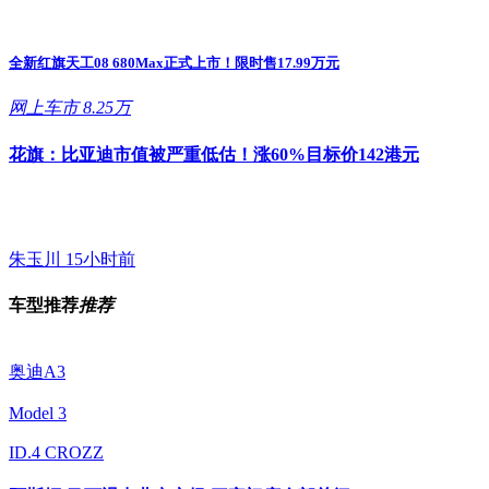
全新红旗天工08 680Max正式上市！限时售17.99万元
网上车市
8.25万
花旗：比亚迪市值被严重低估！涨60%目标价142港元
朱玉川
15小时前
车型推荐
推荐
奥迪A3
Model 3
ID.4 CROZZ