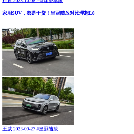
祝超
2023-10-08
#
奇瑞舒享家
家用SUV，都是干货！皇冠陆放对比理想L8
王威
2023-09-27
#
皇冠陆放