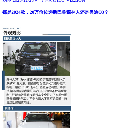
刘佟
2023-12-28
#
一汽-大众ID.7 VIZZION
都是2024款，20万价位选斯巴鲁森林人还是奥迪Q3？