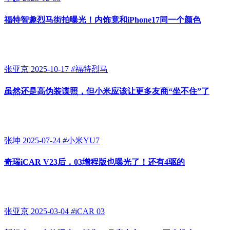
福特智趣烈马街拍曝光！内饰竟和iPhone17同一个颜色
张亚京
2025-10-17
#
福特烈马
虽然还是高伪装谍照，但小米应该让更多友商“坐不住”了
张坤
2025-07-24
#
小米YU7
奇瑞iCAR V23后，03增程版也曝光了！还有4驱的
张亚京
2025-03-04
#
iCAR 03