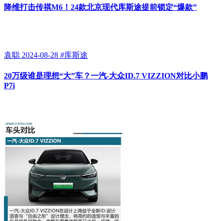
降维打击传祺M6！24款北京现代库斯途提前锁定“爆款”
袁聪
2024-08-28
#
库斯途
20万级谁是理想“大”车？一汽-大众ID.7 VIZZION对比小鹏
P7i