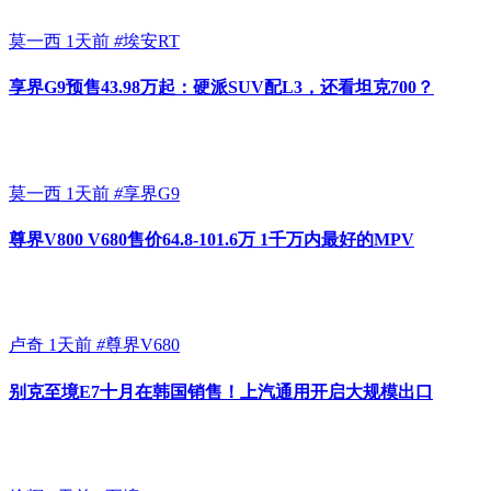
莫一西
1天前
#
埃安RT
享界G9预售43.98万起：硬派SUV配L3，还看坦克700？
莫一西
1天前
#
享界G9
尊界V800 V680售价64.8-101.6万 1千万内最好的MPV
卢奇
1天前
#
尊界V680
别克至境E7十月在韩国销售！上汽通用开启大规模出口