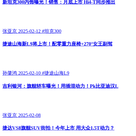
新坦克300内饰曝光！销售：月底上市 Hi4-T同步推出
张亚京
2025-02-12
#
坦克300
捷途山海新L9将上市！配零重力座椅+270°女王副驾
孙肇鸿
2025-02-10
#
捷途山海L9
吉利银河：旗舰轿车曝光！用插混动力！Pk比亚迪汉L
张亚京
2025-02-08
捷达VS8旗舰SUV街拍！今年上市 用大众1.5T动力？