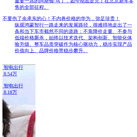
不要伤了余承东的心！不内卷价格的华为，弥足珍贵！
纵观鸿蒙智行一路走来的发展路径，很难得地走出了一
条和当下车市截然不同的道路：不靠降价走量、不参与
低端价格厮杀，始终以技术迭代、架构创新、智能化体
验升级、整车品质突破作为核心驱动力，稳步实现产品
价值向上、品牌价格带稳步攀升。
智电出行
智
8.54万
7.
智电出行
安
8.18万
5.