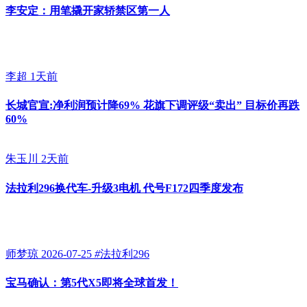
李安定：用笔撬开家轿禁区第一人
李超
1天前
长城官宣:净利润预计降69% 花旗下调评级“卖出” 目标价再跌
60%
朱玉川
2天前
法拉利296换代车-升级3电机 代号F172四季度发布
师梦琼
2026-07-25
#
法拉利296
宝马确认：第5代X5即将全球首发！