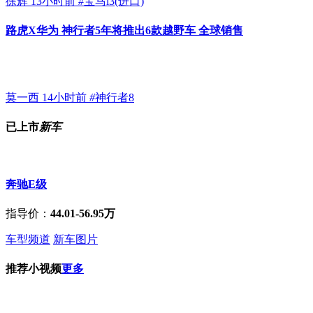
徐辉
13小时前
#
宝马i3(进口)
路虎X华为 神行者5年将推出6款越野车 全球销售
莫一西
14小时前
#
神行者8
已上市
新车
奔驰E级
指导价：
44.01-56.95万
车型频道
新车图片
推荐小视频
更多