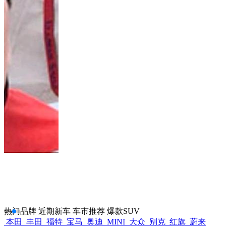
热门品牌
近期新车
车市推荐
爆款SUV
本田
丰田
福特
宝马
奥迪
MINI
大众
别克
红旗
蔚来