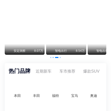
阿斯顿·马丁退出北京市场 三家门店全部关闭
曾在北京坐拥多家授权网点、稳居华北超豪华汽车市场重要一席的阿斯顿·马丁，如今彻底走完了在北京新车零售的全部征程。
不要伤了余承东的心！不内卷价格的华为，弥足珍贵！
纵观鸿蒙智行一路走来的发展路径，很难得地走出了一条和当下车市截然不同的道路：不靠降价走量、不参与低端价格厮杀，始终以技术迭代、架构创新、智能化体验升级、整车品质突破作为核心驱动力，稳步实现产品价值向上、品牌价格带稳步攀升。
万
安定洞察
8.07万
智电出行
8.54万
智电出行
热门品牌
近期新车
车市推荐
爆款SUV
本田
丰田
福特
宝马
奥迪