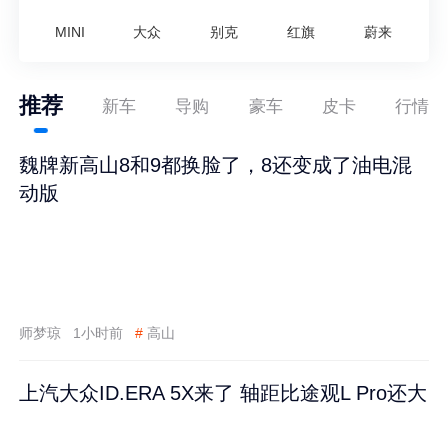
MINI
大众
别克
红旗
蔚来
推荐
新车
导购
豪车
皮卡
行情
魏牌新高山8和9都换脸了，8还变成了油电混
动版
师梦琼
1小时前
#
高山
上汽大众ID.ERA 5X来了 轴距比途观L Pro还大