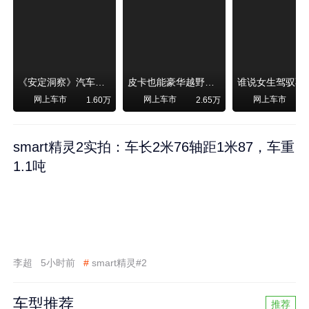
《安定洞察》汽车烧不烧油，和石油安全无关！
皮卡也能豪华越野！纵横F700上市，限时卖29.99万起
网上车市
网上车市
网上车市
1.60万
2.65万
smart精灵2实拍：车长2米76轴距1米87，车重
1.1吨
李超
5小时前
#
smart精灵#2
车型推荐
推荐