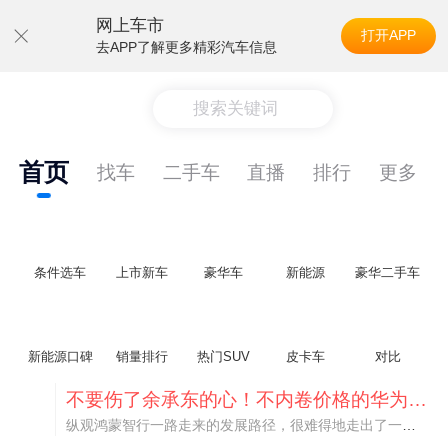
网上车市
打开APP
去APP了解更多精彩汽车信息
搜索关键词
首页
找车
二手车
直播
排行
更多
条件选车
上市新车
豪华车
新能源
豪华二手车
新能源口碑
销量排行
热门SUV
皮卡车
对比
不要伤了余承东的心！不内卷价格的华为，弥足珍贵！
纵观鸿蒙智行一路走来的发展路径，很难得地走出了一条和当下车市截然不同的道路：不靠降价走量、不参与低端价格厮杀，始终以技术迭代、架构创新、智能化体验升级、整车品质突破作为核心驱动力，稳步实现产品价值向上、品牌价格带稳步攀升。