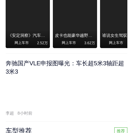
《安定洞察》汽车烧不烧油，和石油安全无关！
皮卡也能豪华越野！纵横F700上市，限时卖29.99万起
网上车市
网上车市
网上车市
2.52万
3.62万
奔驰国产VLE申报图曝光：车长超5米3轴距超
3米3
李超
8小时前
车型推荐
推荐