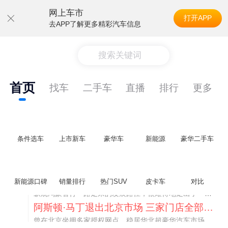
网上车市
打开APP
去APP了解更多精彩汽车信息
搜索关键词
首页
找车
二手车
直播
排行
更多
条件选车
上市新车
豪华车
新能源
豪华二手车
不要伤了余承东的心！不内卷价格的华为，弥足珍贵！
新能源口碑
销量排行
热门SUV
皮卡车
对比
纵观鸿蒙智行一路走来的发展路径，很难得地走出了一条和当下车市截然不同的道路：不靠降价走量、不参与低端价格厮杀，始终以技术迭代、架构创新、智能化体验升级、整车品质突破作为核心驱动力，稳步实现产品价值向上、品牌价格带稳步攀升。
阿斯顿·马丁退出北京市场 三家门店全部关闭
曾在北京坐拥多家授权网点、稳居华北超豪华汽车市场重要一席的阿斯顿·马丁，如今彻底走完了在北京新车零售的全部征程。