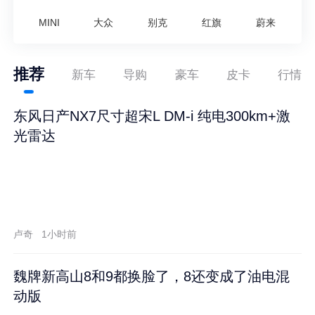
MINI
大众
别克
红旗
蔚来
推荐
新车
导购
豪车
皮卡
行情
东风日产NX7尺寸超宋L DM-i 纯电300km+激
光雷达
卢奇
1小时前
魏牌新高山8和9都换脸了，8还变成了油电混
动版