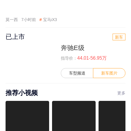
莫一西
7小时前
#
宝马iX3
已上市
新车
奔驰E级
44.01-56.95万
指导价：
车型频道
新车图片
推荐小视频
更多