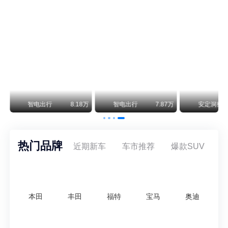
不要伤了余承东的心！不内卷价格的华为，弥足珍贵！
纵观鸿蒙智行一路走来的发展路径，很难得地走出了一条和当下车市截然不同的道路：不靠降价走量、不参与低端价格厮杀，始终以技术迭代、架构创新、智能化体验升级、整车品质突破作为核心驱动力，稳步实现产品价值向上、品牌价格带稳步攀升。
万
智电出行
8.18万
智电出行
7.87万
安定洞察
热门品牌
近期新车
车市推荐
爆款SUV
本田
丰田
福特
宝马
奥迪