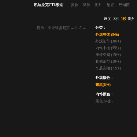
凯迪拉克CT6频道
|
报价
降价
图片
配置
经销商
速度
3秒
5秒
8秒
分类：
提示：支持键盘翻页 ←左 右→
外观整体 (8张)
外观细节 (30张)
内饰中控 (55张)
座椅空间 (15张)
其他细节 (10张)
车展实拍 (72张)
外观颜色：
耀黑(8张)
内饰颜色：
黑色(54张)