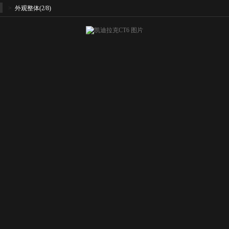
>
外观整体
(2/8)