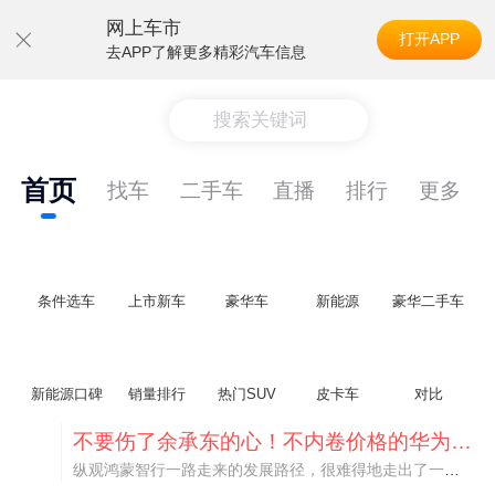
网上车市
打开APP
去APP了解更多精彩汽车信息
搜索关键词
首页
找车
二手车
直播
排行
更多
条件选车
上市新车
豪华车
新能源
豪华二手车
新能源口碑
销量排行
热门SUV
皮卡车
对比
不要伤了余承东的心！不内卷价格的华为，弥足珍贵！
纵观鸿蒙智行一路走来的发展路径，很难得地走出了一条和当下车市截然不同的道路：不靠降价走量、不参与低端价格厮杀，始终以技术迭代、架构创新、智能化体验升级、整车品质突破作为核心驱动力，稳步实现产品价值向上、品牌价格带稳步攀升。