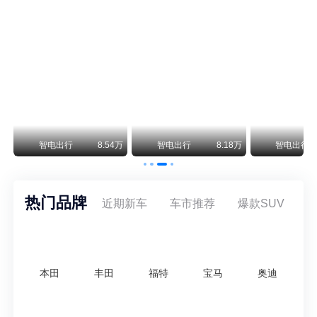
阿斯顿·马丁退出北京市场 三家门店全部关闭
曾在北京坐拥多家授权网点、稳居华北超豪华汽车市场重要一席的阿斯顿·马丁，如今彻底走完了在北京新车零售的全部征程。
不要伤了余承东的心！不内卷价格的华为，弥足珍贵！
纵观鸿蒙智行一路走来的发展路径，很难得地走出了一条和当下车市截然不同的道路：不靠降价走量、不参与低端价格厮杀，始终以技术迭代、架构创新、智能化体验升级、整车品质突破作为核心驱动力，稳步实现产品价值向上、品牌价格带稳步攀升。
万
智电出行
8.54万
智电出行
8.18万
智电出行
热门品牌
近期新车
车市推荐
爆款SUV
本田
丰田
福特
宝马
奥迪