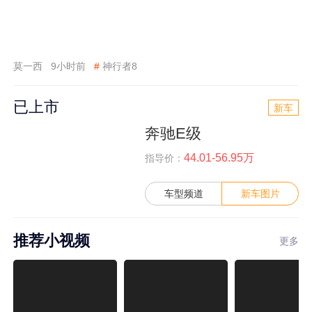
莫一西
9小时前
#
神行者8
已上市
新车
奔驰E级
44.01-56.95万
指导价：
车型频道
新车图片
推荐小视频
更多