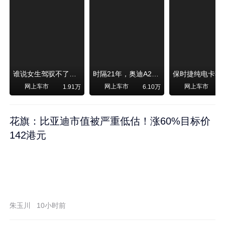
谁说女生驾驭不了大SUV？看我开问界M6驰骋坝上草原！
时隔21年，奥迪A2强势归来！
网上车市
网上车市
网上车市
1.91万
6.10万
1
花旗：比亚迪市值被严重低估！涨60%目标价
142港元
朱玉川
10小时前