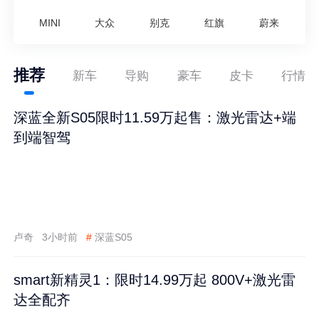
MINI
大众
别克
红旗
蔚来
推荐
新车
导购
豪车
皮卡
行情
深蓝全新S05限时11.59万起售：激光雷达+端
到端智驾
卢奇
3小时前
#
深蓝S05
smart新精灵1：限时14.99万起 800V+激光雷
达全配齐