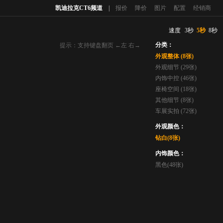
凯迪拉克CT6频道
|
报价
降价
图片
配置
经销商
速度
3秒
5秒
8秒
分类：
提示：支持键盘翻页 ←左 右→
外观整体 (8张)
外观细节 (29张)
内饰中控 (46张)
座椅空间 (18张)
其他细节 (8张)
车展实拍 (72张)
外观颜色：
钻白(8张)
内饰颜色：
黑色(48张)