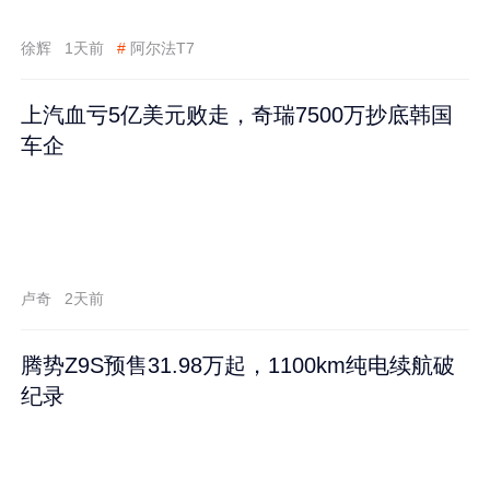
徐辉
1天前
#
阿尔法T7
上汽血亏5亿美元败走，奇瑞7500万抄底韩国
车企
卢奇
2天前
腾势Z9S预售31.98万起，1100km纯电续航破
纪录