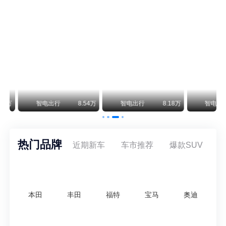
尊界V800 V680售价64.8-101.6万 1千万内最好的MPV
余承东刚刚把尊界V680和V800的正式售价亮出来了——64.8万起和76.6万起。对比预售时65-90万和80-120万的区间，起售价都往下调了一截，这个信号很明确：尊界想在百万级MPV市场尽快站稳脚跟。
通用CEO缺席签约 3年未踏足中国 释放反常信号
8月5日，上汽集团与通用汽车在上海完成上汽通用合资协议续约，合作周期一次性延长20年至2047年，这场关乎中美汽车标杆合资企业未来二十年走向的重磅签约仪式，备受全行业瞩目。
万
智电出行
8.54万
智电出行
8.18万
智电出行
热门品牌
近期新车
车市推荐
爆款SUV
本田
丰田
福特
宝马
奥迪