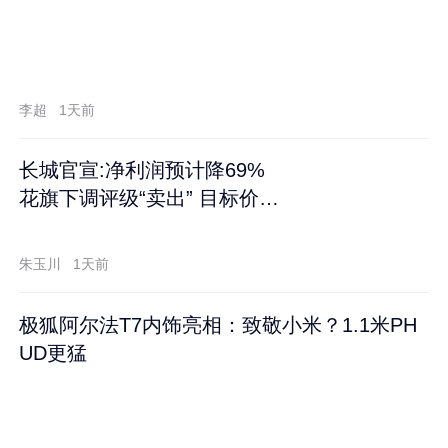
李超
1天前
长城官宣:净利润预计降69%
花旗下调评级“卖出” 目标价再
跌60%
朱玉川
1天前
极狐阿尔法T7内饰亮相：致敬小米？1.1米PH
UD更猛