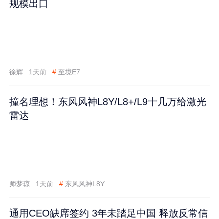
规模出口
徐辉
1天前
#
至境E7
撞名理想！东风风神L8Y/L8+/L9十几万给激光
雷达
师梦琼
1天前
#
东风风神L8Y
通用CEO缺席签约 3年未踏足中国 释放反常信