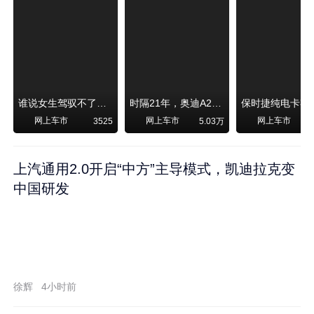
谁说女生驾驭不了大SUV？看我开问界M6驰骋坝上草原！
时隔21年，奥迪A2强势归来！
网上车市
网上车市
网上车市
3525
5.03万
1
上汽通用2.0开启“中方”主导模式，凯迪拉克变
中国研发
徐辉
4小时前