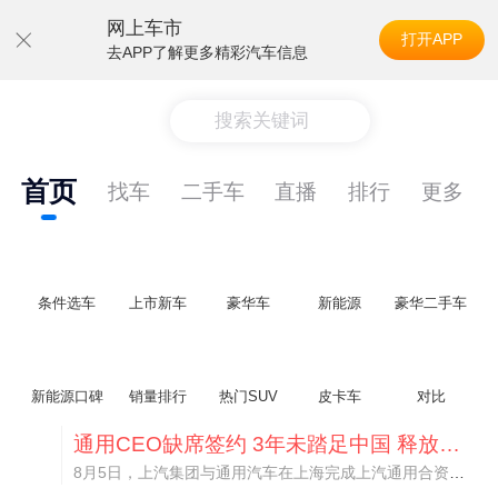
网上车市
打开APP
去APP了解更多精彩汽车信息
搜索关键词
首页
找车
二手车
直播
排行
更多
条件选车
上市新车
豪华车
新能源
豪华二手车
新能源口碑
销量排行
热门SUV
皮卡车
对比
通用CEO缺席签约 3年未踏足中国 释放反常信号
8月5日，上汽集团与通用汽车在上海完成上汽通用合资协议续约，合作周期一次性延长20年至2047年，这场关乎中美汽车标杆合资企业未来二十年走向的重磅签约仪式，备受全行业瞩目。