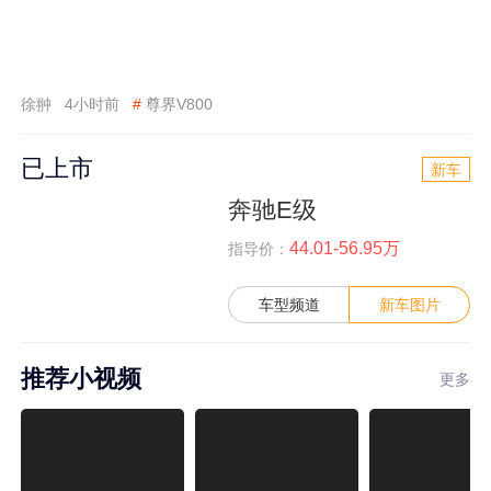
徐翀
4小时前
#
尊界V800
已上市
新车
奔驰E级
44.01-56.95万
指导价：
车型频道
新车图片
推荐小视频
更多