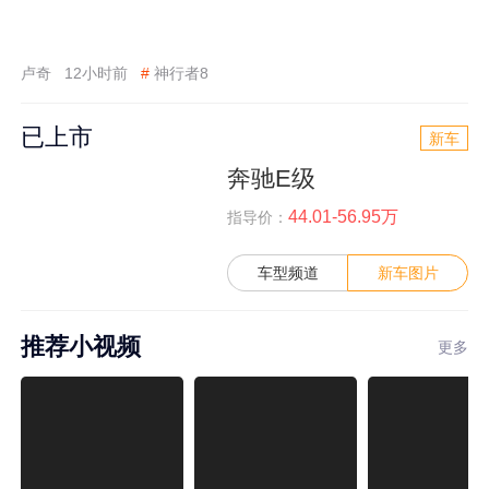
卢奇
12小时前
#
神行者8
已上市
新车
奔驰E级
44.01-56.95万
指导价：
车型频道
新车图片
推荐小视频
更多