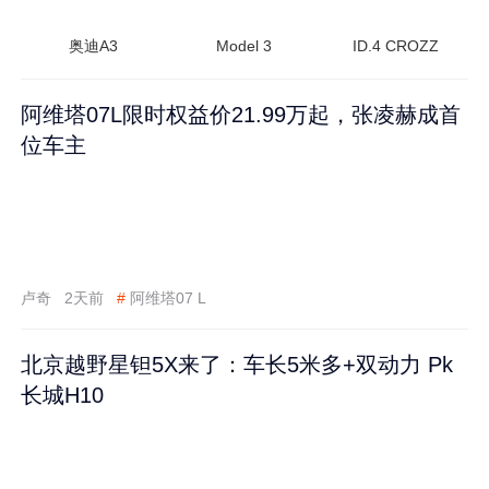
奥迪A3
Model 3
ID.4 CROZZ
阿维塔07L限时权益价21.99万起，张凌赫成首
位车主
卢奇
2天前
#
阿维塔07 L
北京越野星钽5X来了：车长5米多+双动力 Pk
长城H10