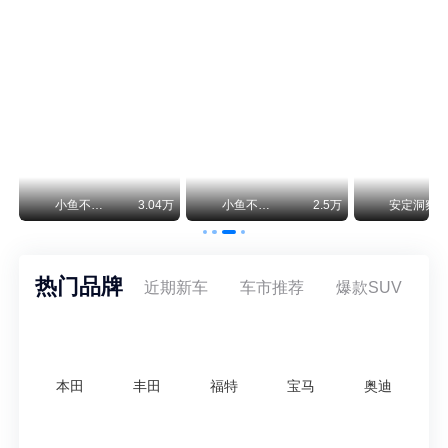
保时捷CEO证实：纯电718将复活！因为奥迪需要
保时捷新任CEO迈克尔·莱特斯最近接受德国《法兰克福汇报》采访，直接给纯电718项目吃了颗定心丸。之前外界传得沸沸扬扬，说这个项目可能推迟甚至取消，现在CEO亲自出面澄清：“关于电动718，我们已经得出结论，将会打造这款车型，因为这是经济上的最佳解决方案，也会是一款非常出色的汽车。”
神行者目标年销30万辆，要把路虎销量翻倍
路虎品牌全球一年卖多少？大约38万辆。也就是说，这个刚复活的新能源品牌，目标是干到路虎全球销量的八成。如果真能跑到30万辆，两者加起来就是68万辆——比现在路虎单独的数字，翻了接近一倍！说“再造一个路虎”，真不夸张。
万
小鱼不刹车
3.04万
小鱼不刹车
2.5万
安定洞察
热门品牌
近期新车
车市推荐
爆款SUV
本田
丰田
福特
宝马
奥迪