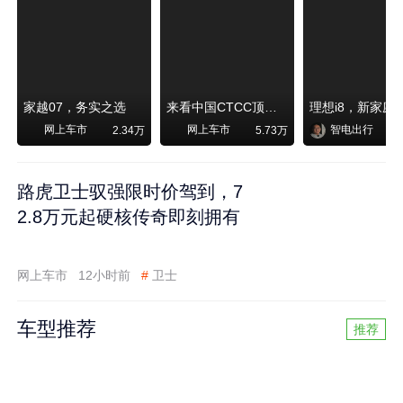
家越07，务实之选
来看中国CTCC顶级赛事艾瑞泽8 pro赛车如何脱颖而出
网上车市
网上车市
智电出行
2.34万
5.73万
路虎卫士驭强限时价驾到，7
2.8万元起硬核传奇即刻拥有
网上车市
12小时前
#
卫士
车型推荐
推荐