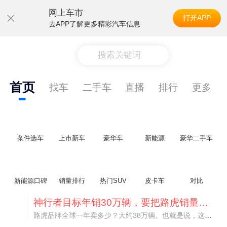
网上车市
打开APP
去APP了解更多精彩汽车信息
搜索关键词
首页
找车
二手车
直播
排行
更多
条件选车
上市新车
豪华车
新能源
豪华二手车
新能源口碑
销量排行
热门SUV
皮卡车
对比
神行者目标年销30万辆，要把路虎销量翻倍
路虎品牌全球一年卖多少？大约38万辆。也就是说，这个刚复活的新能源品牌，目标是干到路虎全球销量的八成。如果真能跑到30万辆，两者加起来就是68万辆——比现在路虎单独的数字，翻了接近一倍！说“再造一个路虎”，真不夸张。