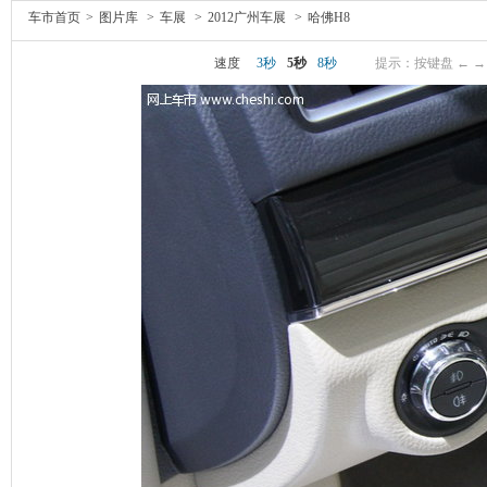
车市首页
>
图片库
>
车展
>
2012广州车展
>
哈佛H8
速度
3秒
5秒
8秒
提示：按键盘 ← 