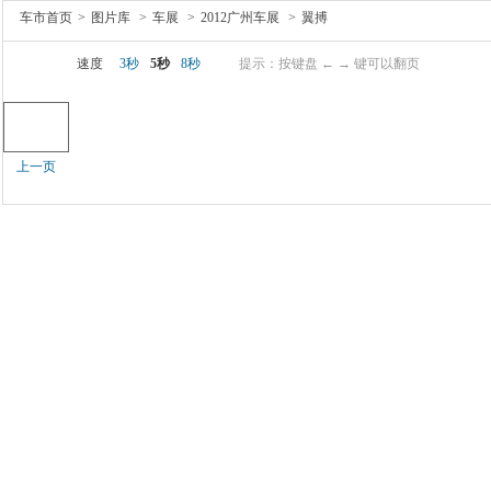
车市首页
>
图片库
>
车展
>
2012广州车展
>
翼搏
速度
3秒
5秒
8秒
提示：按键盘 ← → 键可以翻页
上一页