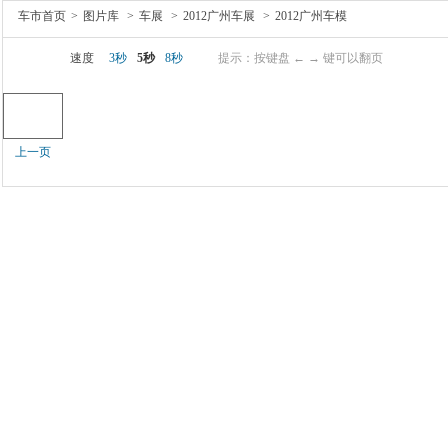
车市首页
>
图片库
>
车展
>
2012广州车展
>
2012广州车模
速度
3秒
5秒
8秒
提示：按键盘 ← → 键可以翻页
上一页