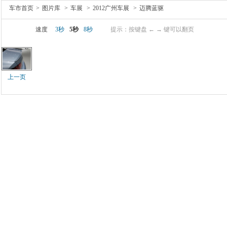
车市首页
>
图片库
>
车展
>
2012广州车展
>
迈腾蓝驱
速度
3秒
5秒
8秒
提示：按键盘 ← → 键可以翻页
上一页