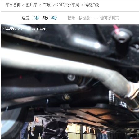
车市首页
>
图片库
>
车展
>
2012广州车展
>
奔驰C级
速度
3秒
5秒
8秒
提示：按键盘 ← → 键可以翻页