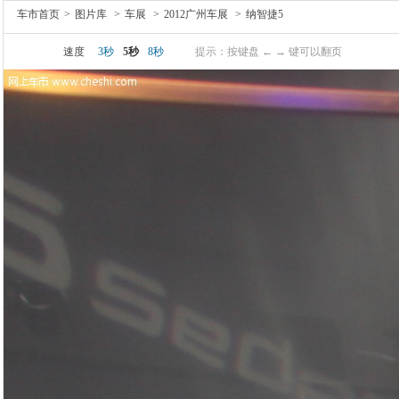
车市首页
>
图片库
>
车展
>
2012广州车展
>
纳智捷5
速度
3秒
5秒
8秒
提示：按键盘 ← → 键可以翻页