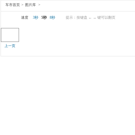
车市首页
>
图片库
>
速度
3秒
5秒
8秒
提示：按键盘 ← → 键可以翻页
上一页