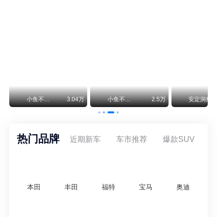
保时捷CEO证实：纯电718将复活！因为奥迪需要
保时捷新任CEO迈克尔·莱特斯最近接受德国《法兰克福汇报》采访，直接给纯电718项目吃了颗定心丸。之前外界传得沸沸扬扬，说这个项目可能推迟甚至取消，现在CEO亲自出面澄清：“关于电动718，我们已经得出结论，将会打造这款车型，因为这是经济上的最佳解决方案，也会是一款非常出色的汽车。”
神行者目标年销30万辆，要把路虎销量翻倍
路虎品牌全球一年卖多少？大约38万辆。也就是说，这个刚复活的新能源品牌，目标是干到路虎全球销量的八成。如果真能跑到30万辆，两者加起来就是68万辆——比现在路虎单独的数字，翻了接近一倍！说“再造一个路虎”，真不夸张。
万
小鱼不刹车
3.04万
小鱼不刹车
2.5万
安定洞察
热门品牌
近期新车
车市推荐
爆款SUV
本田
丰田
福特
宝马
奥迪