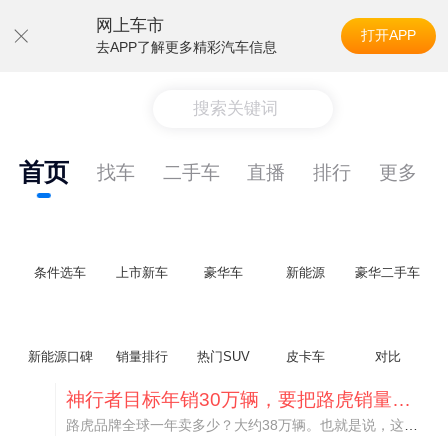
网上车市
打开APP
去APP了解更多精彩汽车信息
搜索关键词
首页
找车
二手车
直播
排行
更多
条件选车
上市新车
豪华车
新能源
豪华二手车
新能源口碑
销量排行
热门SUV
皮卡车
对比
神行者目标年销30万辆，要把路虎销量翻倍
路虎品牌全球一年卖多少？大约38万辆。也就是说，这个刚复活的新能源品牌，目标是干到路虎全球销量的八成。如果真能跑到30万辆，两者加起来就是68万辆——比现在路虎单独的数字，翻了接近一倍！说“再造一个路虎”，真不夸张。