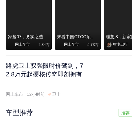
家越07，务实之选
来看中国CTCC顶级赛事艾瑞泽8 pro赛车如何脱颖而出
网上车市
网上车市
智电出行
2.34万
5.73万
路虎卫士驭强限时价驾到，7
2.8万元起硬核传奇即刻拥有
网上车市
12小时前
#
卫士
车型推荐
推荐