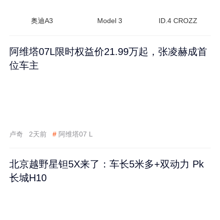
奥迪A3
Model 3
ID.4 CROZZ
阿维塔07L限时权益价21.99万起，张凌赫成首
位车主
卢奇
2天前
#
阿维塔07 L
北京越野星钽5X来了：车长5米多+双动力 Pk
长城H10