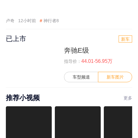
卢奇
12小时前
#
神行者8
已上市
新车
奔驰E级
44.01-56.95万
指导价：
车型频道
新车图片
推荐小视频
更多