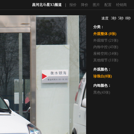
昌河北斗星X5频道
|
报价
降价
图片
配置
经销商
速度
3秒
5秒
8秒
分类：
外观整体 (8张)
外观细节 (21张)
内饰中控 (45张)
座椅空间 (14张)
其他细节 (11张)
外观颜色：
珍珠白(8张)
内饰颜色：
黑色(43张)