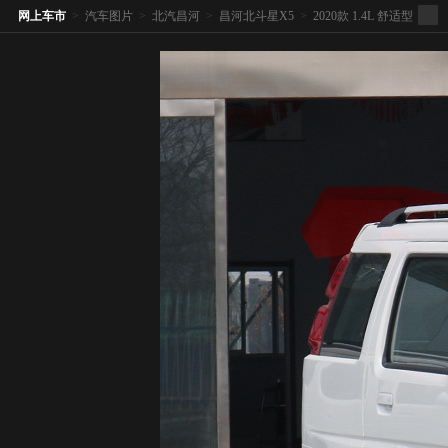
网上车市
>
汽车图片
>
北汽昌河
>
昌河北斗星X5
>
2020款 1.4L 舒适型