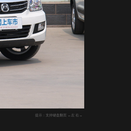
提示：支持键盘翻页 ←左 右→