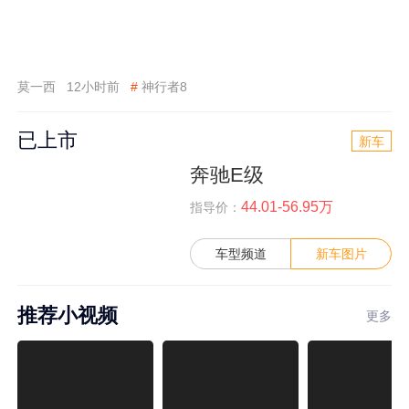
莫一西
12小时前
#
神行者8
已上市
新车
奔驰E级
44.01-56.95万
指导价：
车型频道
新车图片
推荐小视频
更多