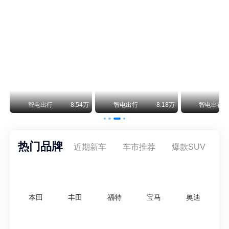
阿斯顿·马丁退出北京市场 三家门店全部关闭
曾在北京坐拥多家授权网点、稳居华北超豪华汽车市场重要一席的阿斯顿·马丁，如今彻底走完了在北京新车零售的全部征程。
不要伤了余承东的心！不内卷价格的华为，弥足珍贵！
纵观鸿蒙智行一路走来的发展路径，很难得地走出了一条和当下车市截然不同的道路：不靠降价走量、不参与低端价格厮杀，始终以技术迭代、架构创新、智能化体验升级、整车品质突破作为核心驱动力，稳步实现产品价值向上、品牌价格带稳步攀升。
万
智电出行
8.54万
智电出行
8.18万
智电出行
热门品牌
近期新车
车市推荐
爆款SUV
本田
丰田
福特
宝马
奥迪