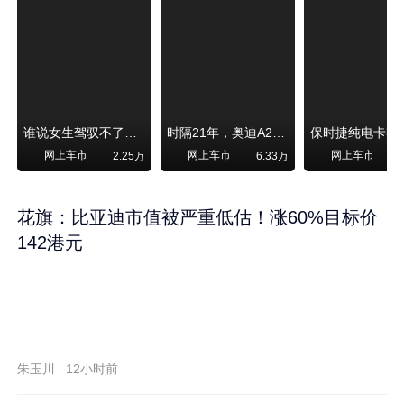
谁说女生驾驭不了大SUV？看我开问界M6驰骋坝上草原！
时隔21年，奥迪A2强势归来！
网上车市
网上车市
网上车市
2.25万
6.33万
1
花旗：比亚迪市值被严重低估！涨60%目标价
142港元
朱玉川
12小时前