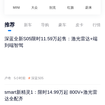
MINI
大众
别克
红旗
蔚来
推荐
新车
导购
豪车
皮卡
行情
深蓝全新S05限时11.59万起售：激光雷达+端
到端智驾
卢奇
5小时前
#
深蓝S05
smart新精灵1：限时14.99万起 800V+激光雷
达全配齐