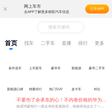
网上车市
打开APP
去APP了解更多精彩汽车信息
搜索关键词
首页
找车
二手车
直播
排行
更多
条件选车
上市新车
豪华车
新能源
豪华二手车
新能源口碑
销量排行
热门SUV
皮卡车
对比
不要伤了余承东的心！不内卷价格的华为，弥足珍贵！
纵观鸿蒙智行一路走来的发展路径，很难得地走出了一条和当下车市截然不同的道路：不靠降价走量、不参与低端价格厮杀，始终以技术迭代、架构创新、智能化体验升级、整车品质突破作为核心驱动力，稳步实现产品价值向上、品牌价格带稳步攀升。