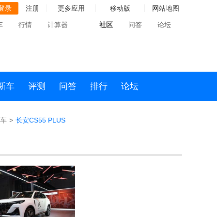
登录
注册
更多应用
移动版
网站地图
车
行情
计算器
社区
问答
论坛
新车
评测
问答
排行
论坛
车
>
长安CS55 PLUS