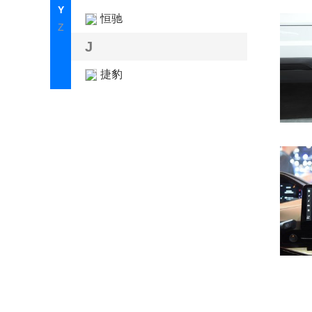
Y
恒驰
Z
J
捷豹
捷尼赛思
捷途
极氪
吉利
L
雷克萨斯
领克
林肯