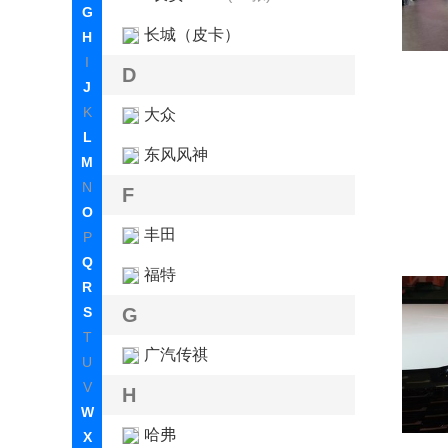
G
长城（皮卡）
H
I
D
J
K
大众
L
东风风神
M
N
F
O
丰田
P
Q
福特
R
S
G
T
广汽传祺
U
V
H
W
哈弗
X