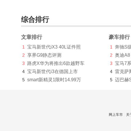
路虎
M
综合排行
玛莎拉蒂
文章排行
豪车排行
名爵
1
宝马新世代iX3 40L证件照
1
奔驰S
O
2
享界G9静态评测
2
奥迪A8
3
路虎X华为将推出6款越野车
3
宝马7
欧拉
4
宝马新世代i3在德国上市
4
雷克萨
Q
5
smart新精灵1限时14.99万
5
迈巴赫
奇瑞
起亚
R
网上车市
关
日产