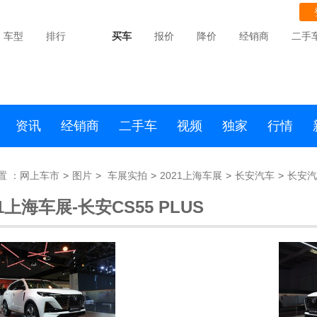
车型
排行
买车
报价
降价
经销商
二手
资讯
经销商
二手车
视频
独家
行情
置 ：
网上车市
>
图片
>
车展实拍
>
2021上海车展
>
长安汽车
>
长安汽
21上海车展
-长安CS55 PLUS