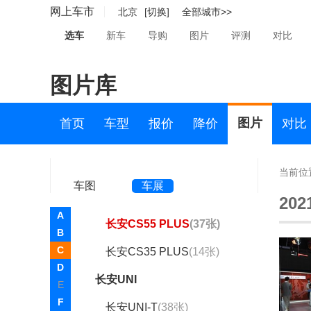
别克
网上车市
北京
[切换]
全部城市>>
宾利
选车
新车
导购
图片
评测
对比
比亚迪
图片库
C
长安欧尚
图片
首页
车型
报价
降价
对比
长安汽车
长安汽车
当前位
车图
车展
逸动
(74张)
20
A
长安CS55 PLUS
(37张)
B
C
长安CS35 PLUS
(14张)
D
长安UNI
E
F
长安UNI-T
(38张)