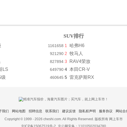
SUV排行
级
1
哈弗H6
1161658
2
牧马人
921290
系
3
RAV4荣放
827894
斯LS
4
本田CR-V
649790
S级
5
雷克萨斯RX
460645
于我们
网站地图
招聘信息
联系我们
建议反馈
隐私权声明
服务协议
网站合
Copyright © 1999 -
2026 cheshi.com. All Rights Reserved. 版权所有 网上车市
京ICP备15067519号-2
京公网安备：11010502034780