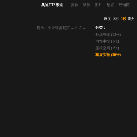
奥迪TTS频道
|
报价
降价
图片
配置
经销商
速度
3秒
5秒
8秒
分类：
提示：支持键盘翻页 ←左 右→
外观整体 (13张)
内饰中控 (1张)
座椅空间 (1张)
车展实拍 (50张)