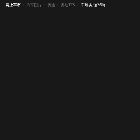
网上车市
>
汽车图片
>
奥迪
>
奥迪TTS
>
车展实拍(2/50)