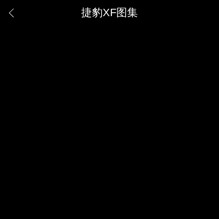
捷豹XF图集