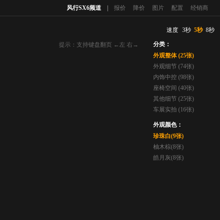
风行SX6频道
|
报价
降价
图片
配置
经销商
速度
3秒
5秒
8秒
分类：
提示：支持键盘翻页 ←左 右→
外观整体 (25张)
外观细节 (74张)
内饰中控 (98张)
座椅空间 (40张)
其他细节 (25张)
车展实拍 (16张)
外观颜色：
珍珠白(9张)
柚木棕(8张)
皓月灰(8张)