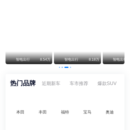
阿斯顿·马丁退出北京市场 三家门店全部关闭
曾在北京坐拥多家授权网点、稳居华北超豪华汽车市场重要一席的阿斯顿·马丁，如今彻底走完了在北京新车零售的全部征程。
不要伤了余承东的心！不内卷价格的华为，弥足珍贵！
纵观鸿蒙智行一路走来的发展路径，很难得地走出了一条和当下车市截然不同的道路：不靠降价走量、不参与低端价格厮杀，始终以技术迭代、架构创新、智能化体验升级、整车品质突破作为核心驱动力，稳步实现产品价值向上、品牌价格带稳步攀升。
万
智电出行
8.54万
智电出行
8.18万
智电出行
热门品牌
近期新车
车市推荐
爆款SUV
本田
丰田
福特
宝马
奥迪