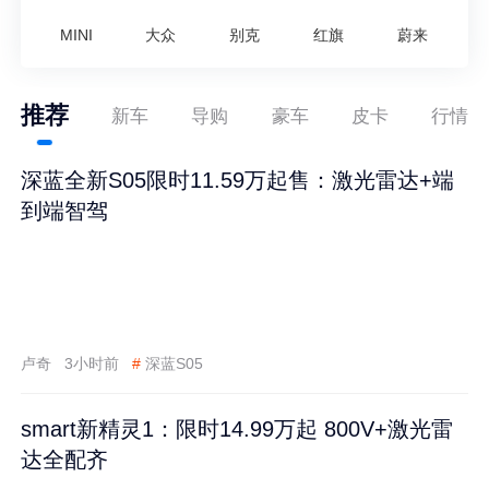
MINI
大众
别克
红旗
蔚来
推荐
新车
导购
豪车
皮卡
行情
深蓝全新S05限时11.59万起售：激光雷达+端
到端智驾
卢奇
3小时前
#
深蓝S05
smart新精灵1：限时14.99万起 800V+激光雷
达全配齐