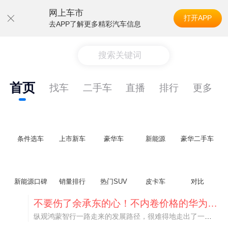
网上车市
打开APP
去APP了解更多精彩汽车信息
搜索关键词
首页
找车
二手车
直播
排行
更多
条件选车
上市新车
豪华车
新能源
豪华二手车
新能源口碑
销量排行
热门SUV
皮卡车
对比
不要伤了余承东的心！不内卷价格的华为，弥足珍贵！
纵观鸿蒙智行一路走来的发展路径，很难得地走出了一条和当下车市截然不同的道路：不靠降价走量、不参与低端价格厮杀，始终以技术迭代、架构创新、智能化体验升级、整车品质突破作为核心驱动力，稳步实现产品价值向上、品牌价格带稳步攀升。