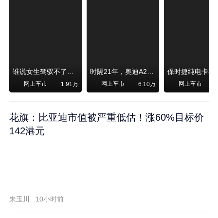
谁说女生驾驭不了大SUV？看我开问界M6驰骋坝上草原！
时隔21年，奥迪A2强势归来！
网上车市
网上车市
网上车市
1.91万
6.10万
1
花旗：比亚迪市值被严重低估！涨60%目标价
142港元
朱玉川
10小时前