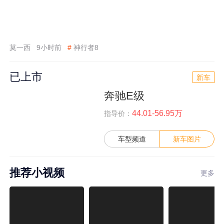
莫一西
9小时前
#
神行者8
已上市
新车
奔驰E级
44.01-56.95万
指导价：
车型频道
新车图片
推荐小视频
更多