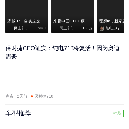
家越07，务实之选
来看中国CTCC顶级赛事艾瑞泽8 pro赛车如何脱颖而出
网上车市
网上车市
智电出行
9861
3.61万
保时捷CEO证实：纯电718将复活！因为奥迪
需要
卢奇
2天前
#
保时捷718
车型推荐
推荐