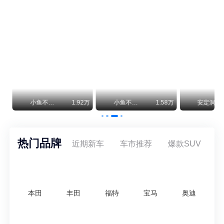
保时捷CEO证实：纯电718将复活！因为奥迪需要
保时捷新任CEO迈克尔·莱特斯最近接受德国《法兰克福汇报》采访，直接给纯电718项目吃了颗定心丸。之前外界传得沸沸扬扬，说这个项目可能推迟甚至取消，现在CEO亲自出面澄清：“关于电动718，我们已经得出结论，将会打造这款车型，因为这是经济上的最佳解决方案，也会是一款非常出色的汽车。”
神行者目标年销30万辆，要把路虎销量翻倍
路虎品牌全球一年卖多少？大约38万辆。也就是说，这个刚复活的新能源品牌，目标是干到路虎全球销量的八成。如果真能跑到30万辆，两者加起来就是68万辆——比现在路虎单独的数字，翻了接近一倍！说“再造一个路虎”，真不夸张。
万
小鱼不刹车
1.92万
小鱼不刹车
1.58万
安定洞察
热门品牌
近期新车
车市推荐
爆款SUV
本田
丰田
福特
宝马
奥迪