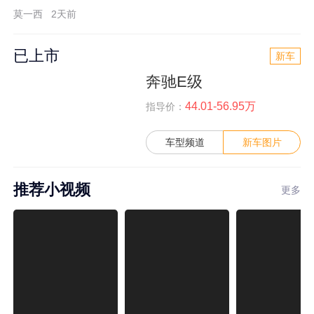
莫一西
2天前
已上市
新车
奔驰E级
44.01-56.95万
指导价：
车型频道
新车图片
推荐小视频
更多