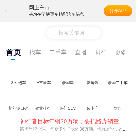
网上车市
打开APP
去APP了解更多精彩汽车信息
搜索关键词
首页
找车
二手车
直播
排行
更多
条件选车
上市新车
豪华车
新能源
豪华二手车
新能源口碑
销量排行
热门SUV
皮卡车
对比
神行者目标年销30万辆，要把路虎销量翻倍
路虎品牌全球一年卖多少？大约38万辆。也就是说，这个刚复活的新能源品牌，目标是干到路虎全球销量的八成。如果真能跑到30万辆，两者加起来就是68万辆——比现在路虎单独的数字，翻了接近一倍！说“再造一个路虎”，真不夸张。