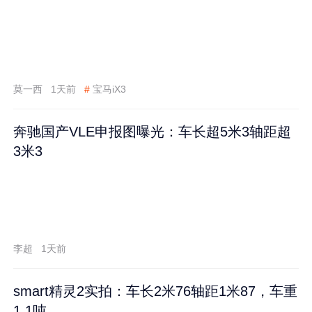
莫一西
1天前
#
宝马iX3
奔驰国产VLE申报图曝光：车长超5米3轴距超
3米3
李超
1天前
smart精灵2实拍：车长2米76轴距1米87，车重
1.1吨