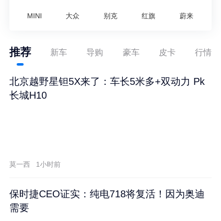
MINI
大众
别克
红旗
蔚来
推荐
新车
导购
豪车
皮卡
行情
北京越野星钽5X来了：车长5米多+双动力 Pk
长城H10
莫一西
1小时前
保时捷CEO证实：纯电718将复活！因为奥迪
需要