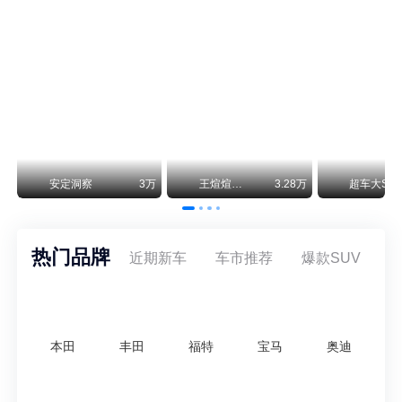
smart精灵2实拍：车长2米76轴距1米87，车重1.1吨
smart fortwo的纯电继任者终于有实车了。smart精灵2号出现在工信部最新一批申报目录中，外观和概念车几乎一模一样，量产还原度相当高。
美国花旗：奇瑞市值被严重低估！预计36港元/股
近期美国权威投行花旗再度发布研报，坚定维持奇瑞汽车（09973.HK）买入评级，将其合理目标价定格在36港元/股。对照公司最新25.46港元的二级市场现价，这一目标价意味着股价存在41.4%的可观上行空间，花旗直言，当前资本市场受短期市场情绪、国内车市价格战扰动，明显低估了奇瑞长期价值与全球化成长潜力。
万
安定洞察
3万
王煊煊的爱车日记
3.28万
超车大S
热门品牌
近期新车
车市推荐
爆款SUV
本田
丰田
福特
宝马
奥迪