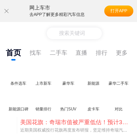
网上车市
打开APP
去APP了解更多精彩汽车信息
搜索关键词
首页
找车
二手车
直播
排行
更多
条件选车
上市新车
豪华车
新能源
豪华二手车
新能源口碑
销量排行
热门SUV
皮卡车
对比
美国花旗：奇瑞市值被严重低估！预计36港元/股
近期美国权威投行花旗再度发布研报，坚定维持奇瑞汽车（09973.HK）买入评级，将其合理目标价定格在36港元/股。对照公司最新25.46港元的二级市场现价，这一目标价意味着股价存在41.4%的可观上行空间，花旗直言，当前资本市场受短期市场情绪、国内车市价格战扰动，明显低估了奇瑞长期价值与全球化成长潜力。