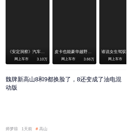
《安定洞察》汽车烧不烧油，和石油安全无关！
皮卡也能豪华越野！纵横F700上市，限时卖29.99万起
网上车市
网上车市
网上车市
3.10万
3.66万
魏牌新高山8和9都换脸了，8还变成了油电混
动版
师梦琼
1天前
#
高山