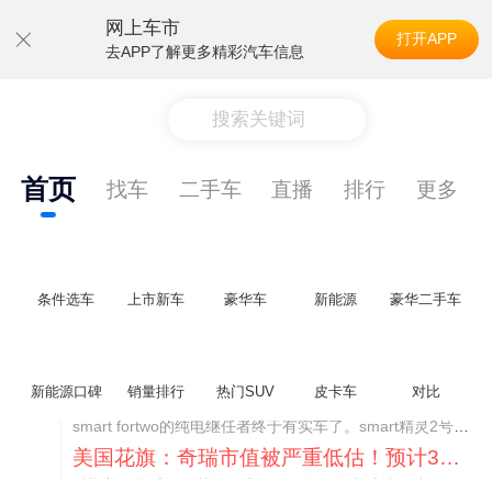
网上车市
打开APP
去APP了解更多精彩汽车信息
搜索关键词
首页
找车
二手车
直播
排行
更多
条件选车
上市新车
豪华车
新能源
豪华二手车
新能源口碑
销量排行
热门SUV
皮卡车
对比
美国花旗：奇瑞市值被严重低估！预计36港元/股
近期美国权威投行花旗再度发布研报，坚定维持奇瑞汽车（09973.HK）买入评级，将其合理目标价定格在36港元/股。对照公司最新25.46港元的二级市场现价，这一目标价意味着股价存在41.4%的可观上行空间，花旗直言，当前资本市场受短期市场情绪、国内车市价格战扰动，明显低估了奇瑞长期价值与全球化成长潜力。