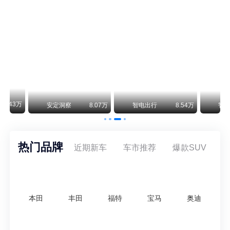
smart精灵2实拍：车长2米76轴距1米87，车重1.1吨
smart fortwo的纯电继任者终于有实车了。smart精灵2号出现在工信部最新一批申报目录中，外观和概念车几乎一模一样，量产还原度相当高。
美国花旗：奇瑞市值被严重低估！预计36港元/股
近期美国权威投行花旗再度发布研报，坚定维持奇瑞汽车（09973.HK）买入评级，将其合理目标价定格在36港元/股。对照公司最新25.46港元的二级市场现价，这一目标价意味着股价存在41.4%的可观上行空间，花旗直言，当前资本市场受短期市场情绪、国内车市价格战扰动，明显低估了奇瑞长期价值与全球化成长潜力。
万
安定洞察
8.07万
智电出行
8.54万
智电出行
热门品牌
近期新车
车市推荐
爆款SUV
本田
丰田
福特
宝马
奥迪