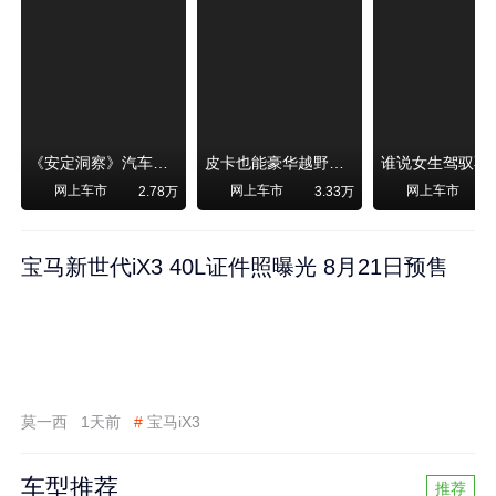
《安定洞察》汽车烧不烧油，和石油安全无关！
皮卡也能豪华越野！纵横F700上市，限时卖29.99万起
网上车市
网上车市
网上车市
2.78万
3.33万
宝马新世代iX3 40L证件照曝光 8月21日预售
莫一西
1天前
#
宝马iX3
车型推荐
推荐