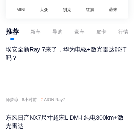
MINI
大众
别克
红旗
蔚来
推荐
新车
导购
豪车
皮卡
行情
埃安全新Ray 7来了，华为电驱+激光雷达能打
吗？
师梦琼
6小时前
#
AION Ray7
东风日产NX7尺寸超宋L DM-i 纯电300km+激
光雷达