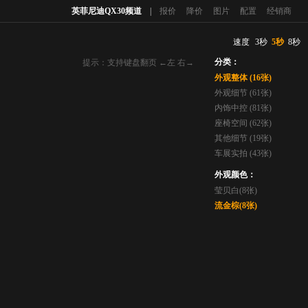
英菲尼迪QX30频道
|
报价
降价
图片
配置
经销商
速度
3秒
5秒
8秒
分类：
提示：支持键盘翻页 ←左 右→
外观整体 (16张)
外观细节 (61张)
内饰中控 (81张)
座椅空间 (62张)
其他细节 (19张)
车展实拍 (43张)
外观颜色：
莹贝白(8张)
流金棕(8张)