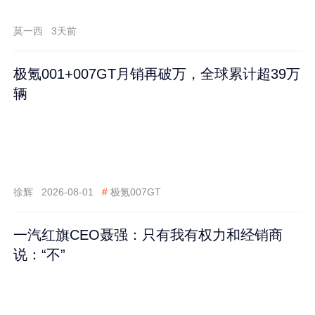
莫一西
3天前
极氪001+007GT月销再破万，全球累计超39万
辆
徐辉
2026-08-01
#
极氪007GT
一汽红旗CEO聂强：只有我有权力和经销商
说：“不”