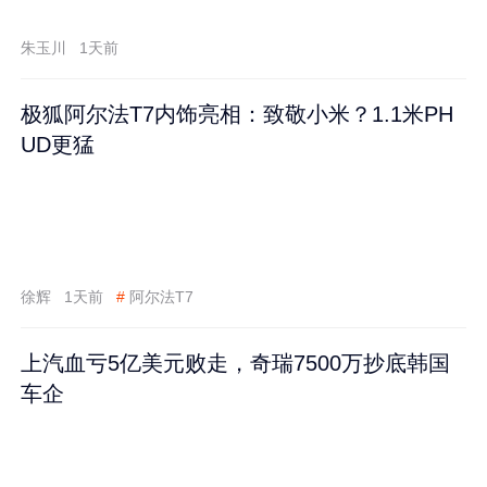
跌60%
朱玉川
1天前
极狐阿尔法T7内饰亮相：致敬小米？1.1米PH
UD更猛
徐辉
1天前
#
阿尔法T7
上汽血亏5亿美元败走，奇瑞7500万抄底韩国
车企