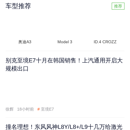
车型推荐
推荐
奥迪A3
Model 3
ID.4 CROZZ
别克至境E7十月在韩国销售！上汽通用开启大
规模出口
徐辉
18小时前
#
至境E7
撞名理想！东风风神L8Y/L8+/L9十几万给激光