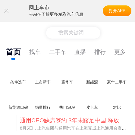
网上车市
打开APP
去APP了解更多精彩汽车信息
搜索关键词
首页
找车
二手车
直播
排行
更多
条件选车
上市新车
豪华车
新能源
豪华二手车
新能源口碑
销量排行
热门SUV
皮卡车
对比
通用CEO缺席签约 3年未踏足中国 释放反常信号
8月5日，上汽集团与通用汽车在上海完成上汽通用合资协议续约，合作周期一次性延长20年至2047年，这场关乎中美汽车标杆合资企业未来二十年走向的重磅签约仪式，备受全行业瞩目。