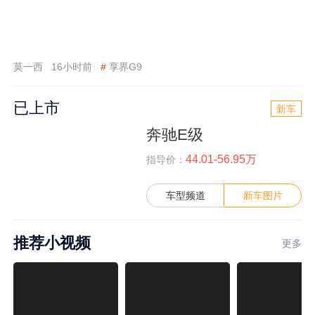
莫一西
16小时前
#
享界G9
已上市
新车
奔驰E级
44.01-56.95万
指导价：
车型频道
新车图片
推荐小视频
更多