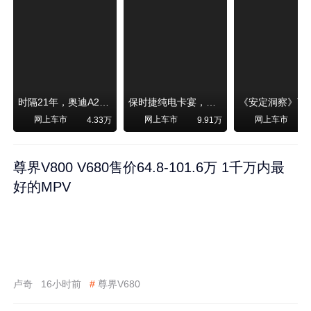
时隔21年，奥迪A2强势归来！
保时捷纯电卡宴，跑赛道！比超级跑车性能还强，动力、刹车竟然没有热衰减
网上车市
网上车市
网上车市
4.33万
9.91万
尊界V800 V680售价64.8-101.6万 1千万内最
好的MPV
卢奇
16小时前
#
尊界V680