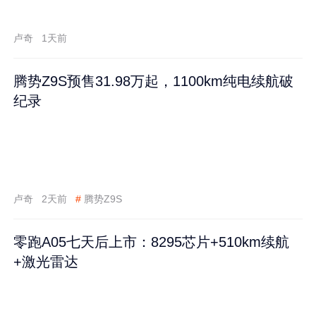
卢奇
1天前
腾势Z9S预售31.98万起，1100km纯电续航破
纪录
卢奇
2天前
#
腾势Z9S
零跑A05七天后上市：8295芯片+510km续航
+激光雷达