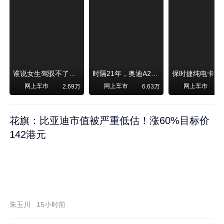
谁说女生驾驭不了大SUV？看我开问界M6驰骋坝上草原！
时隔21年，奥迪A2强势归来！
网上车市
网上车市
网上车市
2.69万
6.63万
1
花旗：比亚迪市值被严重低估！涨60%目标价
142港元
朱玉川
15小时前