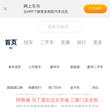
网上车市
打开APP
去APP了解更多精彩汽车信息
搜索关键词
首页
找车
二手车
直播
排行
更多
条件选车
上市新车
豪华车
新能源
豪华二手车
不要伤了余承东的心！不内卷价格的华为，弥足珍贵！
新能源口碑
销量排行
热门SUV
皮卡车
对比
纵观鸿蒙智行一路走来的发展路径，很难得地走出了一条和当下车市截然不同的道路：不靠降价走量、不参与低端价格厮杀，始终以技术迭代、架构创新、智能化体验升级、整车品质突破作为核心驱动力，稳步实现产品价值向上、品牌价格带稳步攀升。
阿斯顿·马丁退出北京市场 三家门店全部关闭
曾在北京坐拥多家授权网点、稳居华北超豪华汽车市场重要一席的阿斯顿·马丁，如今彻底走完了在北京新车零售的全部征程。