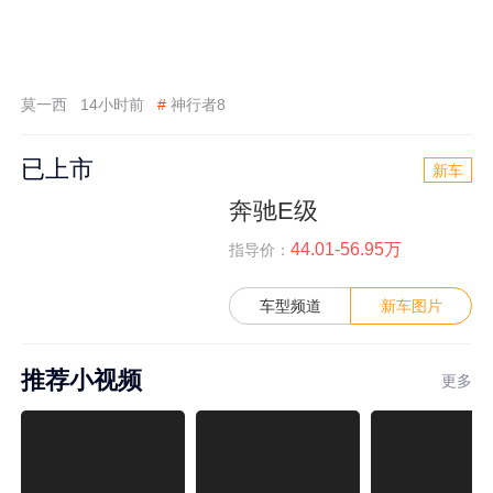
莫一西
14小时前
#
神行者8
已上市
新车
奔驰E级
44.01-56.95万
指导价：
车型频道
新车图片
推荐小视频
更多