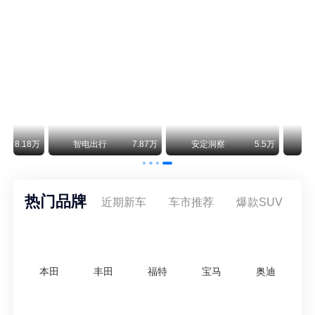
不要伤了余承东的心！不内卷价格的华为，弥足珍贵！
纵观鸿蒙智行一路走来的发展路径，很难得地走出了一条和当下车市截然不同的道路：不靠降价走量、不参与低端价格厮杀，始终以技术迭代、架构创新、智能化体验升级、整车品质突破作为核心驱动力，稳步实现产品价值向上、品牌价格带稳步攀升。
万
智电出行
7.87万
安定洞察
5.5万
王煊煊的爱车日记
热门品牌
近期新车
车市推荐
爆款SUV
本田
丰田
福特
宝马
奥迪