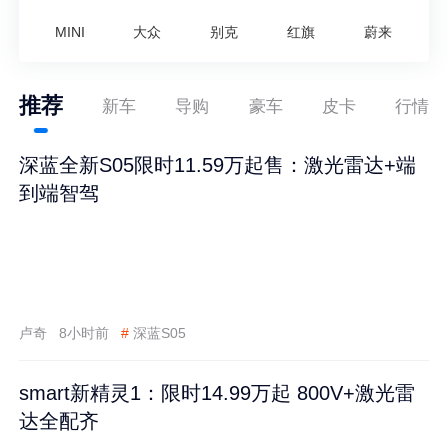
MINI
大众
别克
红旗
蔚来
推荐
新车
导购
豪车
皮卡
行情
深蓝全新S05限时11.59万起售：激光雷达+端
到端智驾
卢奇
8小时前
#
深蓝S05
smart新精灵1：限时14.99万起 800V+激光雷
达全配齐